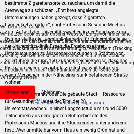
bestimmte Zigarettensorte zu rauchen, um damit die
Atemwege zu schützen. „Erst breit angelegte
Untersuchungen haben gezeigt, dass Zigaretten
Lungenkrebs fördern“, sagt Professorin Susanne Moebus.
Wir benutzen Cookies
Zum Auftakt der Universitätswochen in der Sparkasse am
Wir nutzen Cookies auf unserer Website. Einige von ihnen sind
Ostring stellte die Lehrstuhlinhaberin für Epidemiologie an
essenziell für den Betrieb der Seite, während andere uns helfen,
der Universitätsklinik Essen die Ergebnisse ihrer
diese Website und die Nutzererfahrung zu verbessern (Tracking
Untersuchungen zu Massenerkrankungen in Städten vor.
Cookies). Sie können selbst entscheiden, ob Sie die Cookies
So erfuhren die rund 150 Zuhörer beispielsweise, dass das
zulassen möchten. Bitte beachten Sie, dass bei einer Ablehnung
Risiko, an einem Herzinfarkt zu sterben, weit höher sei,
womöglich nicht mehr alle Funktionalitäten der Seite zur
wenn Menschen in der Nähe einer stark befahrenen Straße
Verfügung stehen.
wohnen.
Akzeptieren
Ablehnen
„Macht Stadt krank? oder Die gebaute Stadt – Ressource
für Gesundheit?“ lautet der Titel der 28.
Weitere Informationen
|
Impressum
Universitätswochen. In einer Langzeitstudie mit rund 5000
Teilnehmern aus dem ganzen Ruhrgebiet stellten
Professorin Moebus und ihre Studierenden unter anderem
fest: „Wer unmittelbar vorm Haus ein wenig Grün hat und