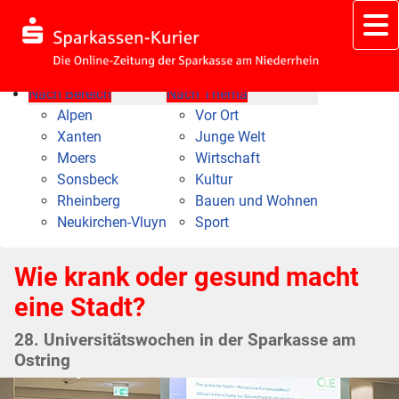
Nach Bereich
Nach Thema
Alpen
Vor Ort
Xanten
Junge Welt
Moers
Wirtschaft
Sonsbeck
Kultur
Rheinberg
Bauen und Wohnen
Neukirchen-Vluyn
Sport
Wie krank oder gesund macht
eine Stadt?
28. Universitätswochen in der Sparkasse am
Ostring