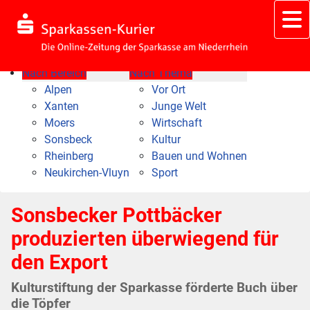
Nach Bereich
Nach Thema
Alpen
Vor Ort
Xanten
Junge Welt
Moers
Wirtschaft
Sonsbeck
Kultur
Rheinberg
Bauen und Wohnen
Neukirchen-Vluyn
Sport
Sonsbecker Pottbäcker
produzierten überwiegend für
den Export
Kulturstiftung der Sparkasse förderte Buch über
die Töpfer