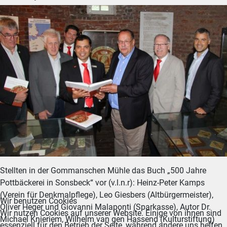
Stellten in der Gommanschen Mühle das Buch „500 Jahre
Pottbäckerei in Sonsbeck“ vor (v.l.n.r): Heinz-Peter Kamps
(Verein für Denkmalpflege), Leo Giesbers (Altbürgermeister),
Wir benutzen Cookies
Oliver Heger und Giovanni Malaponti (Sparkasse), Autor Dr.
Wir nutzen Cookies auf unserer Website. Einige von ihnen sind
Michael Knieriem, Wilhelm van gen Hassend (Kulturstiftung)
essenziell für den Betrieb der Seite, während andere uns helfen,