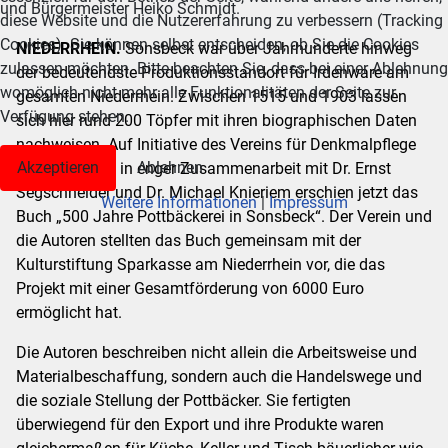
und Bürgermeister Heiko Schmidt.
diese Website und die Nutzererfahrung zu verbessern (Tracking
Cookies). Sie können selbst entscheiden, ob Sie die Cookies
NIEDERRHEIN.
Sonsbeck war über Jahrhunderte hinweg
zulassen möchten. Bitte beachten Sie, dass bei einer Ablehnung
der bedeutendste Produktionsstandort für Irdenware am
womöglich nicht mehr alle Funktionalitäten der Seite zur
gesamten Niederrhein. Zwischen 1515 und 1903 lassen
Verfügung stehen.
sich hier rund 200 Töpfer mit ihren biographischen Daten
nachweisen. Auf Initiative des Vereins für Denkmalpflege
Akzeptieren
Ablehnen
Sonsbeck und in enger Zusammenarbeit mit Dr. Ernst
Segschneider und Dr. Michael Knieriem erschien jetzt das
Weitere Informationen
|
Impressum
Buch „500 Jahre Pottbäckerei in Sonsbeck“. Der Verein und
die Autoren stellten das Buch gemeinsam mit der
Kulturstiftung Sparkasse am Niederrhein vor, die das
Projekt mit einer Gesamtförderung von 6000 Euro
ermöglicht hat.
Die Autoren beschreiben nicht allein die Arbeitsweise und
Materialbeschaffung, sondern auch die Handelswege und
die soziale Stellung der Pottbäcker. Sie fertigten
überwiegend für den Export und ihre Produkte waren