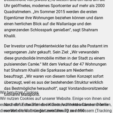
Uhr geöffnetes, modernes Sportcenter auf mehr als 2000
Quadratmetern. „Im Sommer 2015 werden die ersten
Eigentümer ihre Wohnungen beziehen können und dann
einen herrlichen Blick auf die Wallanlage und den
angrenzenden Schlosspark genießen“, sagt Shahram
Khalili.
Der Investor und Projektentwickler hat das alte Postamt im
vergangenen Jahr gekauft. Sein Ziel: „Wir verwandeln
diese grundsolide Immobilie mitten in der Stadt zu einem
pulsierenden Carrée.“ Mit dem Verkauf der 47 Wohnungen
hat Shahram Khalili die Sparkasse am Niederrhein
beauftragt. „Wir waren von diesem tollen Konzept sofort
überzeugt, weil es aus der bestehenden Struktur wirklich
das Bestmögliche herausholt“, sagt Vorstandsvorsitzender
Wir benutzen Cookies
Giovanni Malaponti.
Wir nutzen Cookies auf unserer Website. Einige von ihnen sind
essenziell für den Betrieb der Seite, während andere uns helfen,
Nach den Entwürfen des Kölner Architekten Carsten Dörner
diese Website und die Nutzererfahrung zu verbessern (Tracking
werden die Wohnungen zwischen 70 und 160