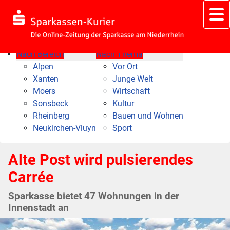
Nach Bereich
Nach Thema
Alpen
Vor Ort
Xanten
Junge Welt
Moers
Wirtschaft
Sonsbeck
Kultur
Rheinberg
Bauen und Wohnen
Neukirchen-Vluyn
Sport
Alte Post wird pulsierendes
Carrée
Sparkasse bietet 47 Wohnungen in der
Innenstadt an