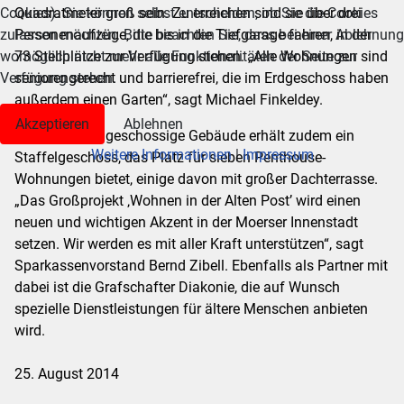
Cookies). Sie können selbst entscheiden, ob Sie die Cookies
Quadratmeter groß sein. Zu erreichen sind sie über drei
zulassen möchten. Bitte beachten Sie, dass bei einer Ablehnung
Personenaufzüge, die bis in die Tiefgarage fahren, in der
womöglich nicht mehr alle Funktionalitäten der Seite zur
73 Stellplätze zur Verfügung stehen. „Alle Wohnungen sind
Verfügung stehen.
seniorengerecht und barrierefrei, die im Erdgeschoss haben
außerdem einen Garten“, sagt Michael Finkeldey.
Akzeptieren
Ablehnen
Das heute dreigeschossige Gebäude erhält zudem ein
Weitere Informationen
|
Impressum
Staffelgeschoss, das Platz für sieben Penthouse-
Wohnungen bietet, einige davon mit großer Dachterrasse.
„Das Großprojekt ‚Wohnen in der Alten Post’ wird einen
neuen und wichtigen Akzent in der Moerser Innenstadt
setzen. Wir werden es mit aller Kraft unterstützen“, sagt
Sparkassenvorstand Bernd Zibell. Ebenfalls als Partner mit
dabei ist die Grafschafter Diakonie, die auf Wunsch
spezielle Dienstleistungen für ältere Menschen anbieten
wird.
25. August 2014