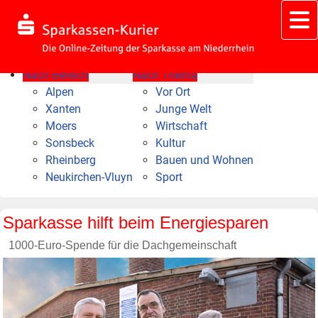
Nach Bereich
Nach Thema
Alpen
Vor Ort
Xanten
Junge Welt
Moers
Wirtschaft
Sonsbeck
Kultur
Rheinberg
Bauen und Wohnen
Neukirchen-Vluyn
Sport
Sparkasse hilft beim Energiesparen
1000-Euro-Spende für die Dachgemeinschaft