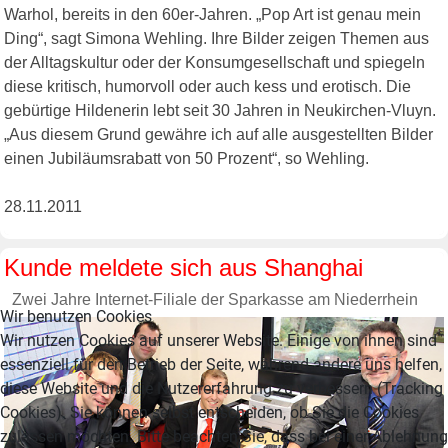
Warhol, bereits in den 60er-Jahren. „Pop Art ist genau mein
Ding“, sagt Simona Wehling. Ihre Bilder zeigen Themen aus
der Alltagskultur oder der Konsumgesellschaft und spiegeln
diese kritisch, humorvoll oder auch kess und erotisch. Die
gebürtige Hildenerin lebt seit 30 Jahren in Neukirchen-Vluyn.
„Aus diesem Grund gewähre ich auf alle ausgestellten Bilder
einen Jubiläumsrabatt von 50 Prozent“, so Wehling.
28.11.2011
Kunde meldete sich aus Shanghai
Zwei Jahre Internet-Filiale der Sparkasse am Niederrhein
Wir benutzen Cookies
Wir nutzen Cookies auf unserer Website. Einige von ihnen sind
essenziell für den Betrieb der Seite, während andere uns helfen,
diese Website und die Nutzererfahrung zu verbessern (Tracking
Cookies). Sie können selbst entscheiden, ob Sie die Cookies
zulassen möchten. Bitte beachten Sie, dass bei einer Ablehnung