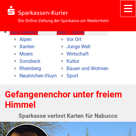
Nach Bereich
Nach Thema
Alpen
Vor Ort
Xanten
Junge Welt
Moers
Wirtschaft
Sonsbeck
Kultur
Rheinberg
Bauen und Wohnen
Neukirchen-Vluyn
Sport
Gefangenenchor unter freiem
Himmel
Sparkasse verlost Karten für Nabucco