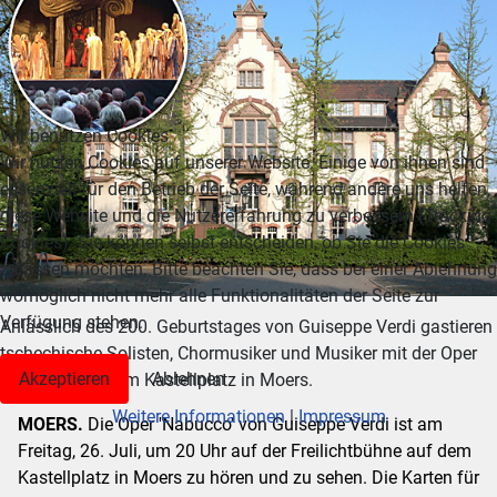
Wir benutzen Cookies
Wir nutzen Cookies auf unserer Website. Einige von ihnen sind
essenziell für den Betrieb der Seite, während andere uns helfen,
diese Website und die Nutzererfahrung zu verbessern (Tracking
Cookies). Sie können selbst entscheiden, ob Sie die Cookies
zulassen möchten. Bitte beachten Sie, dass bei einer Ablehnung
womöglich nicht mehr alle Funktionalitäten der Seite zur
Verfügung stehen.
Anlässlich des 200. Geburtstages von Guiseppe Verdi gastieren
tschechische Solisten, Chormusiker und Musiker mit der Oper
Akzeptieren
Ablehnen
Nabucco auf dem Kastellplatz in Moers.
Weitere Informationen
|
Impressum
MOERS.
Die Oper 'Nabucco' von Guiseppe Verdi ist am
Freitag, 26. Juli, um 20 Uhr auf der Freilichtbühne auf dem
Kastellplatz in Moers zu hören und zu sehen. Die Karten für