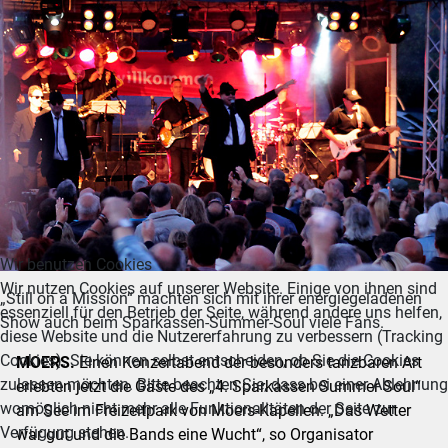
Wir benutzen Cookies
Wir nutzen Cookies auf unserer Website. Einige von ihnen sind
„Still on a Mission“ machten sich mit ihrer energiegeladenen
essenziell für den Betrieb der Seite, während andere uns helfen,
Show auch beim Sparkassen-Summer-Soul viele Fans.
diese Website und die Nutzererfahrung zu verbessern (Tracking
Cookies). Sie können selbst entscheiden, ob Sie die Cookies
MOERS.
Einen Konzertabend der besonders tanzbaren Art
zulassen möchten. Bitte beachten Sie, dass bei einer Ablehnung
erlebten jetzt die Gäste des „4. Sparkassen Summer Soul“
womöglich nicht mehr alle Funktionalitäten der Seite zur
am See im Freizeitpark von Moers-Kapellen. „Das Wetter
Verfügung stehen.
war gut und die Bands eine Wucht“, so Organisator