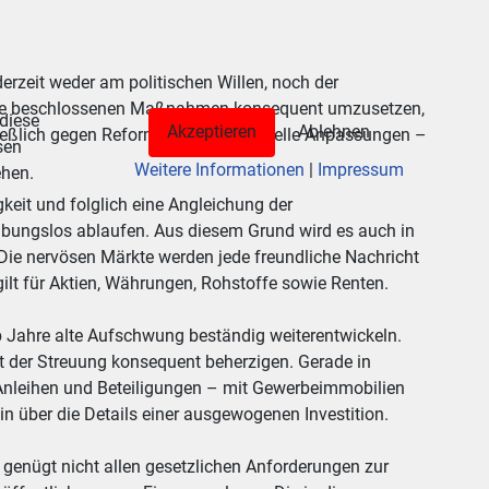
erzeit weder am politischen Willen, noch der
s, die beschlossenen Maßnahmen konsequent umzusetzen,
 diese
Akzeptieren
Ablehnen
hließlich gegen Reformen und strukturelle Anpassungen –
sen
Weitere Informationen
|
Impressum
ehen.
keit und folglich eine Angleichung der
eibungslos ablaufen. Aus diesem Grund wird es auch in
 nervösen Märkte werden jede freundliche Nachricht
ilt für Aktien, Währungen, Rohstoffe sowie Renten.
b Jahre alte Aufschwung beständig weiterentwickeln.
t der Streuung konsequent beherzigen. Gerade in
Anleihen und Beteiligungen – mit Gewerbeimmobilien
n über die Details einer ausgewogenen Investition.
 genügt nicht allen gesetzlichen Anforderungen zur