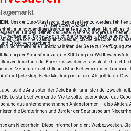
nlagemarkt
EIN.
Um der Euro-Staatsschuldenkrise Herr zu werden, fehlt es d
Wir benutzen Cookies
enheit, alle notwendigen Instrumente aufzubieten. Nun gilt e
essenziell für den Betrieb der Seite, während andere uns helfen,
in Griechenland. Dabei zeigt sich die Strategie – Kredite aussc
okies). Sie können selbst entscheiden, ob Sie die Cookies zulas
g und Erfolg versprechend.
ich nicht mehr alle Funktionalitäten der Seite zur Verfügung st
idierung der Staatsfinanzen, die Stärkung der Wettbewerbsfähig
bilanzen innerhalb der Eurozone werden voraussichtlich nicht r
nden Monaten zu erheblichen Marktschwankungen kommen. Die
Auf und jede skeptische Meldung mit einem Ab quittieren. Das g
 aber, so die Analysten der DekaBank, kann sich der zweieinhal
 Risiko stark schwankender Werte sollte jeder Anleger das Gebo
 Mischung aus unternehmensnahen Anlageformen – also Aktien, 
eren die Beraterinnen und Berater der Sparkasse am Niederrhei
asse am Niederrhein. Diese Information dient Werbezwecken. Sie