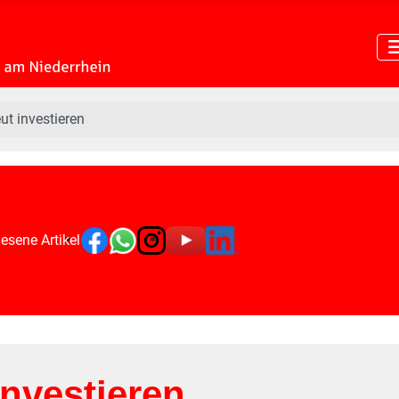
eut investieren
esene Artikel
investieren