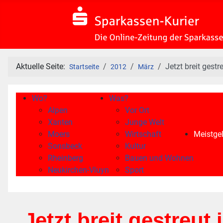
Aktuelle Seite:
Jetzt breit gestr
Startseite
2012
März
Wo?
Was?
Alpen
Vor Ort
Xanten
Junge Welt
Moers
Wirtschaft
Meistgel
Sonsbeck
Kultur
Rheinberg
Bauen und Wohnen
Neukirchen-Vluyn
Sport
Jetzt breit gestreut 