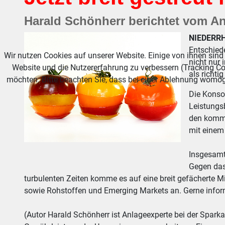
Harald Schönherr berichtet vom A
NIEDERRH
Entschied
Wir nutzen Cookies auf unserer Website. Einige von ihnen sind 
nicht nur 
Website und die Nutzererfahrung zu verbessern (Tracking Co
als richti
möchten. Bitte beachten Sie, dass bei einer Ablehnung womögl
Die Konsol
Leistungs
den komme
mit einem 
Insgesamt
Gegen das
turbulenten Zeiten komme es auf eine breit gefächerte
sowie Rohstoffen und Emerging Markets an. Gerne informi
(Autor Harald Schönherr ist Anlageexperte bei der Spark