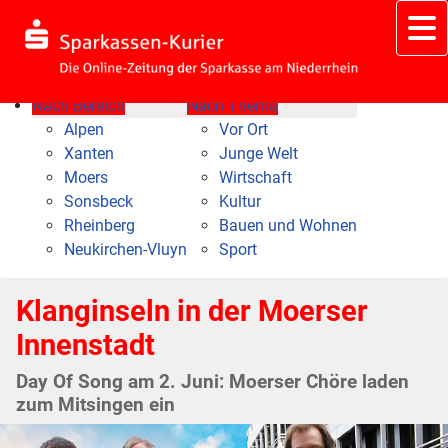
Nach Bereich
Nach Thema
Alpen
Vor Ort
Xanten
Junge Welt
Moers
Wirtschaft
Sonsbeck
Kultur
Rheinberg
Bauen und Wohnen
Neukirchen-Vluyn
Sport
Klanginseln in der Moerser
Innenstadt
Day Of Song am 2. Juni: Moerser Chöre laden
zum Mitsingen ein