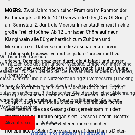
MOERS.
Zwei Jahre nach seiner Premiere im Rahmen der
Kulturhauptstadt Ruhr:2010 verwandelt der „Day Of Song“
am Samstag, 2. Juni, die Moerser Innenstadt erneut in eine
große Freilichtbühne. Ab 12 Uhr laden Chöre auf neun
Klanginseln alle Bürger herzlich zum Zuhören und
Mitsingen ein. Dabei können die Zuschauer an ihrem
Lieblingsplatz verweilen und so jeden Chor einmal live
Wir benutzen Cookies
erleben. Oder sie spazieren durch die Altstadt und lassen
Wir nutzen Cookies auf unserer Website. Einige von ihnen sind
sich von den verschiedenen Klängen nach Lust und Laune
essenziell für den Betrieb der Seite, während andere uns helfen,
überraschen.
diese Website und die Nutzererfahrung zu verbessern (Tracking
Cookies). Sie können selbst entscheiden, ob Sie die Cookies
„Insgesamt beteiligen sich 18 Moerser Chöre am Day Of
zulassen möchten. Bitte beachten Sie, dass bei einer Ablehnung
Song - das sind immerhin rund 400 Sängerinnen und
womöglich nicht mehr alle Funktionalitäten der Seite zur
Sänger“, sagt Anna Maria Sieber von der Musikalischen
Verfügung stehen.
Gesellschaft, die das Gesangsfest gemeinsam mit dem
städtischen Kulturbüro organisiert. Dessen Leiterin, Beatrix
Akzeptieren
Ablehnen
Wirbelauer, berichtet von weiteren musikalischen
Höhepunkten: “Beim Circlesinging auf dem Hanns-Dieter-
Weitere Informationen
|
Impressum