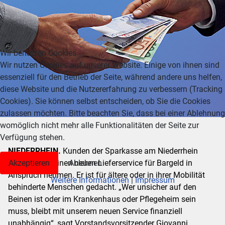
Wir benutzen Cookies
Wir nutzen Cookies auf unserer Website. Einige von ihnen sind
essenziell für den Betrieb der Seite, während andere uns helfen,
diese Website und die Nutzererfahrung zu verbessern (Tracking
Cookies). Sie können selbst entscheiden, ob Sie die Cookies
zulassen möchten. Bitte beachten Sie, dass bei einer Ablehnung
womöglich nicht mehr alle Funktionalitäten der Seite zur
Verfügung stehen.
NIEDERRHEIN.
Kunden der Sparkasse am Niederrhein
Akzeptieren
Ablehnen
können jetzt einen neuen Lieferservice für Bargeld in
Anspruch nehmen. Er ist für ältere oder in ihrer Mobilität
Weitere Informationen
|
Impressum
behinderte Menschen gedacht. „Wer unsicher auf den
Beinen ist oder im Krankenhaus oder Pflegeheim sein
muss, bleibt mit unserem neuen Service finanziell
unabhängig“, sagt Vorstandsvorsitzender Giovanni