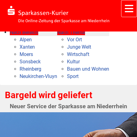
Nach Bereich
Nach Thema
Alpen
Vor Ort
Xanten
Junge Welt
Moers
Wirtschaft
Sonsbeck
Kultur
Rheinberg
Bauen und Wohnen
Neukirchen-Vluyn
Sport
Bargeld wird geliefert
Neuer Service der Sparkasse am Niederrhein