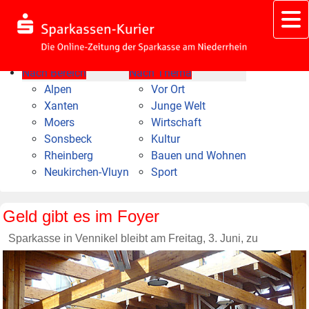
Nach Bereich
Nach Thema
Alpen
Vor Ort
Xanten
Junge Welt
Moers
Wirtschaft
Sonsbeck
Kultur
Rheinberg
Bauen und Wohnen
Neukirchen-Vluyn
Sport
Geld gibt es im Foyer
Sparkasse in Vennikel bleibt am Freitag, 3. Juni, zu