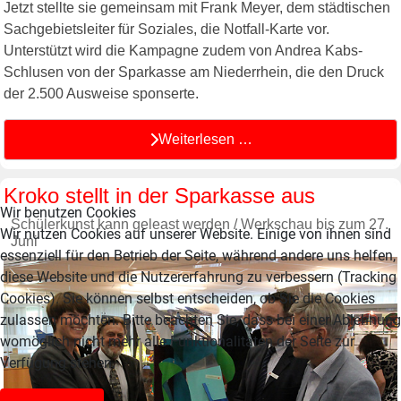
Jetzt stellte sie gemeinsam mit Frank Meyer, dem städtischen
Sachgebietsleiter für Soziales, die Notfall-Karte vor.
Unterstützt wird die Kampagne zudem von Andrea Kabs-
Schlusen von der Sparkasse am Niederrhein, die den Druck
der 2.500 Ausweise sponserte.
Weiterlesen …
Kroko stellt in der Sparkasse aus
Wir benutzen Cookies
Schülerkunst kann geleast werden / Werkschau bis zum 27.
Wir nutzen Cookies auf unserer Website. Einige von ihnen sind
Juni
essenziell für den Betrieb der Seite, während andere uns helfen,
diese Website und die Nutzererfahrung zu verbessern (Tracking
Cookies). Sie können selbst entscheiden, ob Sie die Cookies
zulassen möchten. Bitte beachten Sie, dass bei einer Ablehnung
womöglich nicht mehr alle Funktionalitäten der Seite zur
Verfügung stehen.