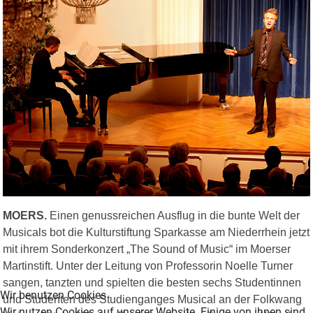
MOERS.
Einen genussreichen Ausflug in die bunte Welt der
Musicals bot die Kulturstiftung Sparkasse am Niederrhein jetzt
mit ihrem Sonderkonzert „The Sound of Music“ im Moerser
Martinstift. Unter der Leitung von Professorin Noelle Turner
sangen, tanzten und spielten die besten sechs Studentinnen
Wir benutzen Cookies
und Studenten des Studienganges Musical an der Folkwang
Wir nutzen Cookies auf unserer Website. Einige von ihnen sind