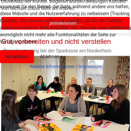
Universität der Künste. Begleitet wurden die jungen Künstler
essenziell für den Betrieb der Seite, während andere uns helfen,
von Michael David Mills am Klavier.
diese Website und die Nutzererfahrung zu verbessern (Tracking
Cookies). Sie können selbst entscheiden, ob Sie die Cookies
Weiterlesen …
zulassen möchten. Bitte beachten Sie, dass bei einer Ablehnung
womöglich nicht mehr alle Funktionalitäten der Seite zur
Gut vorbereiten und nicht verstellen
Verfügung stehen.
Bewerbertraining bei der Sparkasse am Niederrhein
Akzeptieren
Ablehnen
Weitere Informationen
|
Impressum