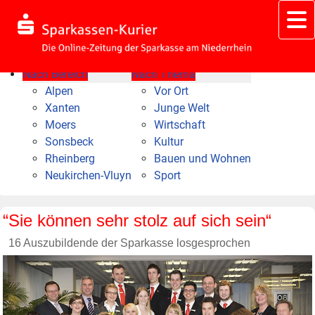
Nach Bereich
Nach Thema
Alpen
Vor Ort
Xanten
Junge Welt
Moers
Wirtschaft
Sonsbeck
Kultur
Rheinberg
Bauen und Wohnen
Neukirchen-Vluyn
Sport
“Sie können sehr stolz auf sich sein“
16 Auszubildende der Sparkasse losgesprochen