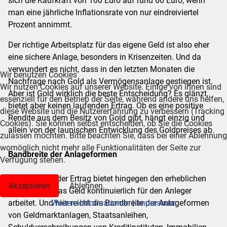
sich die Kaufkraft von 100 Euro auf rund 60 Euro, wenn
man eine jährliche Inflationsrate von nur eindreiviertel
Prozent annimmt.
Der richtige Arbeitsplatz für das eigene Geld ist also eher
eine sichere Anlage, besonders in Krisenzeiten. Und da
verwundert es nicht, dass in den letzten Monaten die
Wir benutzen Cookies
Nachfrage nach Gold als Vermögensanlage gestiegen ist.
Wir nutzen Cookies auf unserer Website. Einige von ihnen sind
Aber ist Gold wirklich die beste Entscheidung? Es glänzt,
essenziell für den Betrieb der Seite, während andere uns helfen,
bietet aber keinen laufenden Ertrag. Ob es eine positive
diese Website und die Nutzererfahrung zu verbessern (Tracking
Rendite aus dem Besitz von Gold gibt, hängt einzig und
Cookies). Sie können selbst entscheiden, ob Sie die Cookies
allein von der launischen Entwicklung des Goldpreises ab.
zulassen möchten. Bitte beachten Sie, dass bei einer Ablehnung
womöglich nicht mehr alle Funktionalitäten der Seite zur
Bandbreite der Anlageformen
Verfügung stehen.
Ein fortlaufender Ertrag bietet hingegen den erheblichen
Akzeptieren
Ablehnen
Vorteil, dass das Geld kontinuierlich für den Anleger
arbeitet. Und hier reicht die Bandbreite der Anlageformen
Weitere Informationen
|
Impressum
von Geldmarktanlagen, Staatsanleihen,