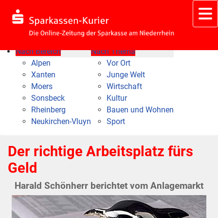
Nach Bereich
Nach Thema
Alpen
Vor Ort
Xanten
Junge Welt
Moers
Wirtschaft
Sonsbeck
Kultur
Rheinberg
Bauen und Wohnen
Neukirchen-Vluyn
Sport
Der richtige Arbeitsplatz fürs
Geld
Harald Schönherr berichtet vom Anlagemarkt