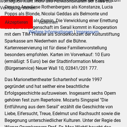
in der Aula der Geschwister-Scholl-Schule die Puppen zum
womöglich nicht mehr alle Funktionalitäten der Seite zur
Gesang Anneliese Rothenbergers als Konstanze, Lucia
Verfügung stehen.
Popps als Blonde, Nicolai Geddas als Belmonte und
Gottlob Fricks als Osmin. Die Verwicklung einer Errettung
Akzeptieren
Ablehnen
aus der Gefangenschaft im Serail kommt in Kooperation
Weitere Informationen
|
Impressum
mit dem TIM-Theater als Sonderkonzert der Kulturstiftung
Sparkasse am Niederrhein auf die Bühne.
Kartenreservierung ist für diese Familienvorstellung
besonders empfohlen. Karten im Vorverkauf: 10 Euro
(ermäßigt: 5 Euro) bei der Stadtinformation Moers
(Bürgerservice) Neuer Wall 10, 02841/201 777.
Das Marionettentheater Schartenhof wurde 1997
gegründet und hat seither eine beachtliche
Erfolgsgeschichte aufzuweisen. Insgesamt sechs Opern
gehören fest zum Repertoire. Mozarts Singspiel "Die
Entführung aus dem Serail" erzählt die Geschichte von
Liebe, Eifersucht, Treue, Edelmut und Rachsucht sowie die
Begegnung unterschiedlicher Kulturen. Unter der Regie des