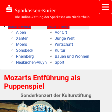
Nach Bereich
Nach Thema
Alpen
Vor Ort
Xanten
Junge Welt
Moers
Wirtschaft
Sonsbeck
Kultur
Rheinberg
Bauen und Wohnen
Neukirchen-Vluyn
Sport
Mozarts Entführung als
Puppenspiel
Sonderkonzert der Kulturstiftung