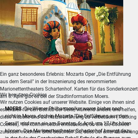
Ein ganz besonderes Erlebnis: Mozarts Oper „Die Entführung
aus dem Serail" in der Inszenierung des renommierten
Marionettentheaters Schartenhof. Karten für das Sonderkonzert
Wir benutzen Cookies
am 6. April gibt es bei der Stadtinformation Moers.
Wir nutzen Cookies auf unserer Website. Einige von ihnen sind
MOERS.
Die Wiener Philharmoniker waren bisher noch
essenziell für den Betrieb der Seite, während andere uns helfen,
nicht in Moers, doch in Mozarts "Die Entführung aus dem
diese Website und die Nutzererfahrung zu verbessern (Tracking
Serail" wird man sie am Sonntag, 6. April, um 17 Uhr hören
Cookies). Sie können selbst entscheiden, ob Sie die Cookies
können. Das Marionettentheater Schartenhof bewegt dazu
zulassen möchten. Bitte beachten Sie, dass bei einer Ablehnung