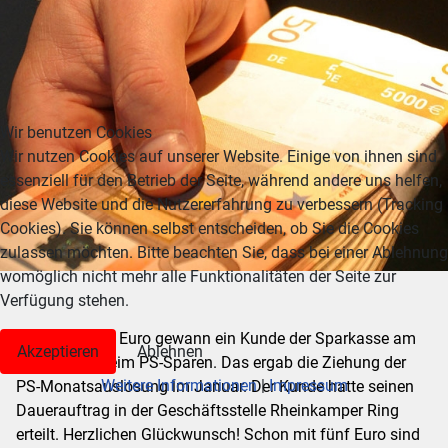
Wir benutzen Cookies
Wir nutzen Cookies auf unserer Website. Einige von ihnen sind
essenziell für den Betrieb der Seite, während andere uns helfen,
diese Website und die Nutzererfahrung zu verbessern (Tracking
Cookies). Sie können selbst entscheiden, ob Sie die Cookies
zulassen möchten. Bitte beachten Sie, dass bei einer Ablehnung
womöglich nicht mehr alle Funktionalitäten der Seite zur
Verfügung stehen.
MOERS.
5000 Euro gewann ein Kunde der Sparkasse am
Akzeptieren
Ablehnen
Niederrhein beim PS-Sparen. Das ergab die Ziehung der
Weitere Informationen
|
Impressum
PS-Monatsauslosung im Januar. Der Kunde hatte seinen
Dauerauftrag in der Geschäftsstelle Rheinkamper Ring
erteilt. Herzlichen Glückwunsch! Schon mit fünf Euro sind