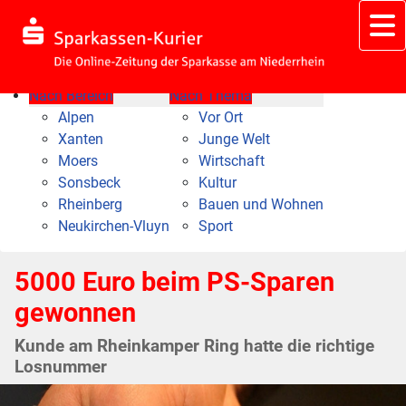
Nach Bereich
Nach Thema
Alpen
Vor Ort
Xanten
Junge Welt
Moers
Wirtschaft
Sonsbeck
Kultur
Rheinberg
Bauen und Wohnen
Neukirchen-Vluyn
Sport
5000 Euro beim PS-Sparen
gewonnen
Kunde am Rheinkamper Ring hatte die richtige
Losnummer