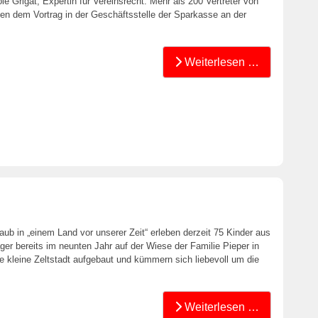
le Grigat, Expertin für Vereinsrecht. Mehr als 200 Vertreter von
ten dem Vortrag in der Geschäftsstelle der Sparkasse an der
Weiterlesen …
ub in „einem Land vor unserer Zeit“ erleben derzeit 75 Kinder aus
ger bereits im neunten Jahr auf der Wiese der Familie Pieper in
 kleine Zeltstadt aufgebaut und kümmern sich liebevoll um die
Weiterlesen …