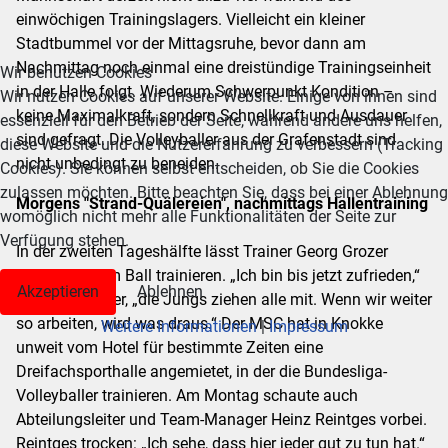
einwöchigen Trainingslagers. Vielleicht ein kleiner
Stadtbummel vor der Mittagsruhe, bevor dann am
Nachmittag noch einmal eine dreistündige Trainingseinheit
Wir benutzen Cookies
in der Halle folgt. Wiederum Schwerpunkt Kondition –
Wir nutzen Cookies auf unserer Website. Einige von ihnen sind
keine Maximalkraft, sondern Schnellkraft und Ausdauer
essenziell für den Betrieb der Seite, während andere uns helfen,
sind gefragt. Die Volleyballer aus der Grafenstadt sind
diese Website und die Nutzererfahrung zu verbessern (Tracking
nicht unbedingt zu beneiden.
Cookies). Sie können selbst entscheiden, ob Sie die Cookies
zulassen möchten. Bitte beachten Sie, dass bei einer Ablehnung
Morgens "Strand-Quälereien", nachmittags Hallentraining
womöglich nicht mehr alle Funktionalitäten der Seite zur
Verfügung stehen.
In der zweiten Tageshälfte lässt Trainer Georg Grozer
senior mit dem Ball trainieren. „Ich bin bis jetzt zufrieden,“
Akzeptieren
Ablehnen
sagt der Trainer, „die Jungs ziehen alle mit. Wenn wir weiter
so arbeiten, wird was draus.“ Der MSC hat in Knokke
Weitere Informationen
|
Impressum
unweit vom Hotel für bestimmte Zeiten eine
Dreifachsporthalle angemietet, in der die Bundesliga-
Volleyballer trainieren. Am Montag schaute auch
Abteilungsleiter und Team-Manager Heinz Reintges vorbei.
Reintges trocken: „Ich sehe, dass hier jeder gut zu tun hat.“