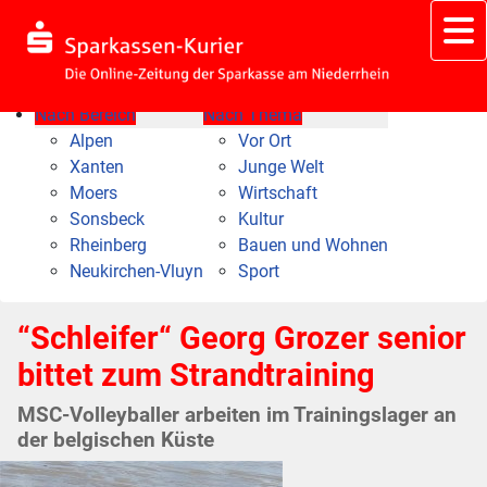
Nach Bereich
Nach Thema
Alpen
Vor Ort
Xanten
Junge Welt
Moers
Wirtschaft
Sonsbeck
Kultur
Rheinberg
Bauen und Wohnen
Neukirchen-Vluyn
Sport
“Schleifer“ Georg Grozer senior
bittet zum Strandtraining
MSC-Volleyballer arbeiten im Trainingslager an
der belgischen Küste