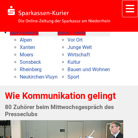
Nach Bereich
Nach Thema
Alpen
Vor Ort
Xanten
Junge Welt
Moers
Wirtschaft
Sonsbeck
Kultur
Rheinberg
Bauen und Wohnen
Neukirchen-Vluyn
Sport
Wie Kommunikation gelingt
80 Zuhörer beim Mittwochsgespräch des
Presseclubs