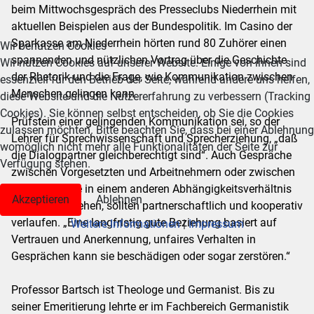
beim Mittwochsgespräch des Presseclubs Niederrhein mit
aktuellen Beispielen aus der Bundespolitik. Im Casino der
Sparkasse am Niederrhein hörten rund 80 Zuhörer einen
Wir benutzen Cookies
spannenden und nützlichen Vortrag über die Geschichte
Wir nutzen Cookies auf unserer Website. Einige von ihnen sind
der Rhetorik und die Frage, wie Kommunikation zwischen
essenziell für den Betrieb der Seite, während andere uns helfen,
Menschen gelingen kann.
diese Website und die Nutzererfahrung zu verbessern (Tracking
Cookies). Sie können selbst entscheiden, ob Sie die Cookies
Prüfstein einer gelingenden Kommunikation sei, so der
zulassen möchten. Bitte beachten Sie, dass bei einer Ablehnung
Lehrer für Sprechwissenschaft und Sprecherziehung, „daß
womöglich nicht mehr alle Funktionalitäten der Seite zur
die Dialogpartner gleichberechtigt sind“. Auch Gespräche
Verfügung stehen.
zwischen Vorgesetzten und Arbeitnehmern oder zwischen
Menschen, die in einem anderen Abhängigkeitsverhältnis
Akzeptieren
Ablehnen
zueinander stehen, sollten partnerschaftlich und kooperativ
verlaufen. „Eine langfristig gute Beziehung basiert auf
Weitere Informationen
|
Impressum
Vertrauen und Anerkennung, unfaires Verhalten in
Gesprächen kann sie beschädigen oder sogar zerstören.“
Professor Bartsch ist Theologe und Germanist. Bis zu
seiner Emeritierung lehrte er im Fachbereich Germanistik