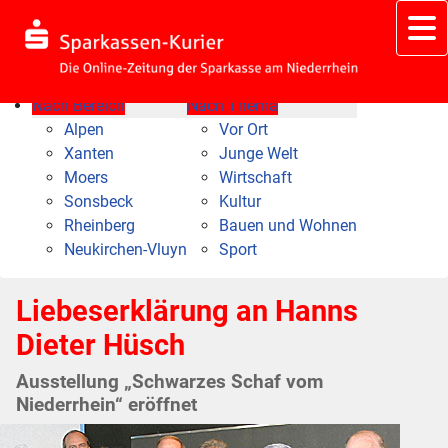
Nach Bereich
Nach Thema
Alpen
Vor Ort
Xanten
Junge Welt
Moers
Wirtschaft
Sonsbeck
Kultur
Rheinberg
Bauen und Wohnen
Neukirchen-Vluyn
Sport
Liebeserklärung an Hanns
Dieter Hüsch
Ausstellung „Schwarzes Schaf vom
Niederrhein“ eröffnet