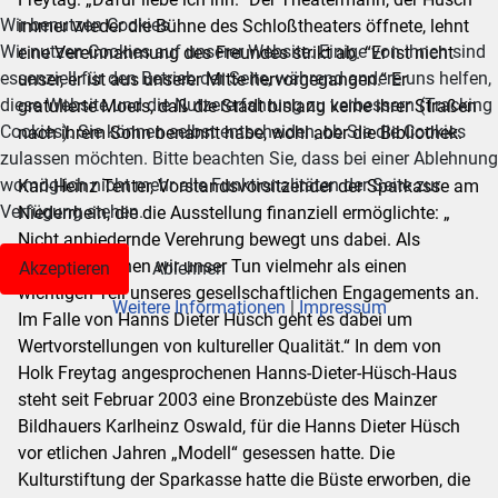
Wir benutzen Cookies
immer wieder die Bühne des Schloßtheaters öffnete, lehnt
Wir nutzen Cookies auf unserer Website. Einige von ihnen sind
eine Vereinnahmung des Freundes strikt ab. “Er ist nicht
essenziell für den Betrieb der Seite, während andere uns helfen,
unser, er ist aus unserer Mitte hervorgegangen.“ Er
diese Website und die Nutzererfahrung zu verbessern (Tracking
gratulierte Moers, daß die Stadt bislang keine ihrer Straßen
Cookies). Sie können selbst entscheiden, ob Sie die Cookies
nach ihrem Sohn benannt habe, wohl aber die Bibliothek.
zulassen möchten. Bitte beachten Sie, dass bei einer Ablehnung
womöglich nicht mehr alle Funktionalitäten der Seite zur
Karl-Heinz Tenter, Vorstandsvorsitzender der Sparkasse am
Verfügung stehen.
Niederrhein, die die Ausstellung finanziell ermöglichte: „
Nicht anbiedernde Verehrung bewegt uns dabei. Als
Sparkasse sehen wir unser Tun vielmehr als einen
Akzeptieren
Ablehnen
wichtigen Teil unseres gesellschaftlichen Engagements an.
Weitere Informationen
|
Impressum
Im Falle von Hanns Dieter Hüsch geht es dabei um
Wertvorstellungen von kultureller Qualität.“ In dem von
Holk Freytag angesprochenen Hanns-Dieter-Hüsch-Haus
steht seit Februar 2003 eine Bronzebüste des Mainzer
Bildhauers Karlheinz Oswald, für die Hanns Dieter Hüsch
vor etlichen Jahren „Modell“ gesessen hatte. Die
Kulturstiftung der Sparkasse hatte die Büste erworben, die