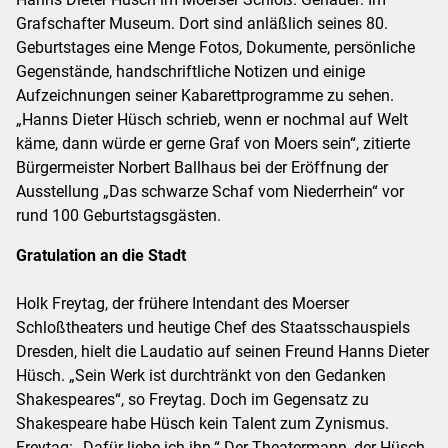
Grafschafter Museum. Dort sind anläßlich seines 80.
Geburtstages eine Menge Fotos, Dokumente, persönliche
Gegenstände, handschriftliche Notizen und einige
Aufzeichnungen seiner Kabarettprogramme zu sehen.
„Hanns Dieter Hüsch schrieb, wenn er nochmal auf Welt
käme, dann würde er gerne Graf von Moers sein“, zitierte
Bürgermeister Norbert Ballhaus bei der Eröffnung der
Ausstellung „Das schwarze Schaf vom Niederrhein“ vor
rund 100 Geburtstagsgästen.
Gratulation an die Stadt
Holk Freytag, der frühere Intendant des Moerser
Schloßtheaters und heutige Chef des Staatsschauspiels
Dresden, hielt die Laudatio auf seinen Freund Hanns Dieter
Hüsch. „Sein Werk ist durchtränkt von den Gedanken
Shakespeares“, so Freytag. Doch im Gegensatz zu
Shakespeare habe Hüsch kein Talent zum Zynismus.
Freytag: „Dafür liebe ich ihn.“ Der Theatermann, der Hüsch