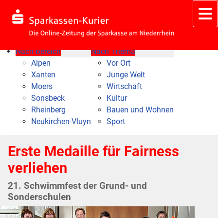
Nach Bereich
Nach Thema
Alpen
Vor Ort
Xanten
Junge Welt
Moers
Wirtschaft
Sonsbeck
Kultur
Rheinberg
Bauen und Wohnen
Neukirchen-Vluyn
Sport
Erste Medaille für Fairness
verliehen
21. Schwimmfest der Grund- und
Sonderschulen