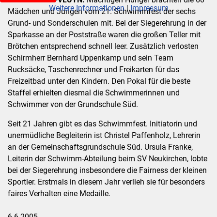
Weitere Informationen
|
Impressum
Mädchen und Jungen vom 21. Schwimmfest der sechs
Grund- und Sonderschulen mit. Bei der Siegerehrung in der
Sparkasse an der Poststraße waren die großen Teller mit
Brötchen entsprechend schnell leer. Zusätzlich verlosten
Schirmherr Bernhard Uppenkamp und sein Team
Rucksäcke, Taschenrechner und Freikarten für das
Freizeitbad unter den Kindern. Den Pokal für die beste
Staffel erhielten diesmal die Schwimmerinnen und
Schwimmer von der Grundschule Süd.
Seit 21 Jahren gibt es das Schwimmfest. Initiatorin und
unermüdliche Begleiterin ist Christel Paffenholz, Lehrerin
an der Gemeinschaftsgrundschule Süd. Ursula Franke,
Leiterin der Schwimm-Abteilung beim SV Neukirchen, lobte
bei der Siegerehrung insbesondere die Fairness der kleinen
Sportler. Erstmals in diesem Jahr verlieh sie für besonders
faires Verhalten eine Medaille.
6.6.2005