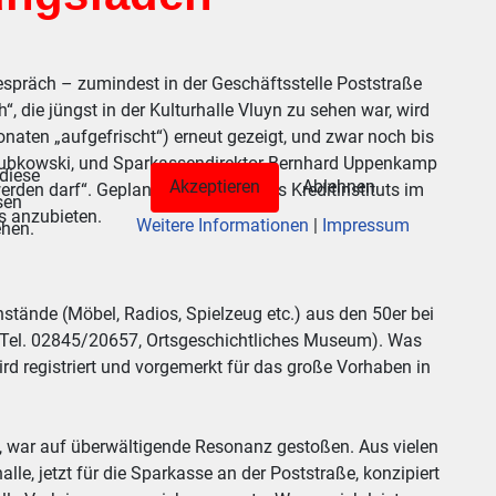
spräch – zumindest in der Geschäftsstelle Poststraße
 die jüngst in der Kulturhalle Vluyn zu sehen war, wird
onaten „aufgefrischt“) erneut gezeigt, und zwar noch bis
a Lubkowski, und Sparkassendirektor Bernhard Uppenkamp
 diese
Akzeptieren
Ablehnen
den darf“. Geplant ist, mit Hilfe des Kreditinstituts im
sen
s anzubieten.
Weitere Informationen
|
Impressum
ehen.
nstände (Möbel, Radios, Spielzeug etc.) aus den 50er bei
 (Tel. 02845/20657, Ortsgeschichtliches Museum). Was
ird registriert und vorgemerkt für das große Vorhaben in
i, war auf überwältigende Resonanz gestoßen. Aus vielen
lle, jetzt für die Sparkasse an der Poststraße, konzipiert