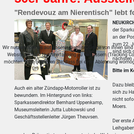
"Rendevouz am Nierentisch" lebt fo
NEUKIRC
der Sparka
an der Pos
zum 22. J
Wir nutzen Cookies auf unserer Website. Einige von ihnen sind 
sind sich 
Website und die Nutzererfahrung zu verbessern (Tracking Co
nächsten J
möchten. Bitte beachten Sie, dass bei einer Ablehnung womögl
Bitte im 
Dazu bleib
Auch ein alter Zündapp-Motorroller ist zu
sich zu H
bewundern. Im Hintergrund von links:
nicht sofo
Sparkassendirektor Bernhard Uppenkamp,
Moers.
Museumsleiterin Jutta Lubkowski und
Geschäftsstellenleiter Jürgen Theuvsen.
Der erste
Leihgaben 