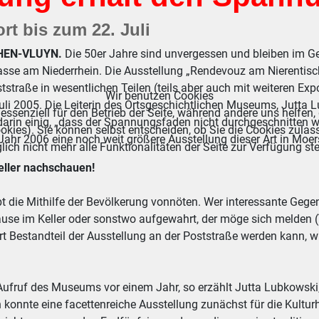
rt bis zum 22. Juli
HEN-VLUYN.
Die 50er Jahre sind unvergessen und bleiben im Ge
sse am Niederrhein. Die Ausstellung „Rendevouz am Nierentisch“,
tstraße in wesentlichen Teilen (teils aber auch mit weiteren Exp
Wir benutzen Cookies
uli 2005. Die Leiterin des Ortsgeschichtlichen Museums, Jutt
essenziell für den Betrieb der Seite, während andere uns helfen,
darin einig, „dass der Spannungsfaden nicht durchgeschnitten wer
okies). Sie können selbst entscheiden, ob Sie die Cookies zulas
ahr 2006 eine noch weit größere Ausstellung dieser Art in Moer
ich nicht mehr alle Funktionalitäten der Seite zur Verfügung st
Keller nachschauen!
t die Mithilfe der Bevölkerung vonnöten. Wer interessante Gege
ause im Keller oder sonstwo aufgewahrt, der möge sich melden
rt Bestandteil der Ausstellung an der Poststraße werden kann, w
 Aufruf des Museums vor einem Jahr, so erzählt Jutta Lubkowsk
konnte eine facettenreiche Ausstellung zunächst für die Kulturha