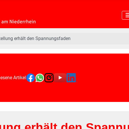
tellung erhält den Spannungsfaden
esene Artikel
llung erhält den Span