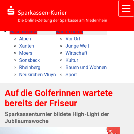
Nach Bereich
Nach Thema
Alpen
Vor Ort
Xanten
Junge Welt
Moers
Wirtschaft
Sonsbeck
Kultur
Rheinberg
Bauen und Wohnen
Neukirchen-Vluyn
Sport
Auf die Golferinnen wartete
bereits der Friseur
Sparkassenturnier bildete High-Light der
Jubiläumswoche