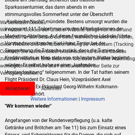
Sparkassenturnier, das dann abends in ein
stimmungsvolles Sommerfest unter der Überschrift
„Karibische Nacht“ mündete. Bestens umsorgt wurden die
Wir benutzen Cookies
insgesamt 111 Teilnehmer von den Mitarbeiterinnen der
Wir nutzen Cookies auf unserer Website. Einige von ihnen sind
Marketing-Abteilung. Auf deren freundliches Lächeln führte
essenziell für den Betrieb der Seite, während andere uns helfen,
Vorstandsvorsitzender Karl-Heinz Tenter bei der
diese Website und die Nutzererfahrung zu verbessern (Tracking
Siegerehrung die Tatsache zurück, dass die Turniere des
Cookies). Sie können selbst entscheiden, ob Sie die Cookies
Kreditinstituts in Niep stets von schönstem Wetter begleitet
zulassen möchten. Bitte beachten Sie, dass bei einer Ablehnung
würden. Er selbst habe an einer „laufenden
womöglich nicht mehr alle Funktionalitäten der Seite zur
Vorstandssitzung“ teilgenommen. In der Tat hatten seinem
Verfügung stehen.
Flight Präsident Dr. Claus Hein, Vizepräsident Axel
Weimann und Ex-Präsident Georg-Wilhelm Kolkmann-
Akzeptieren
Ablehnen
Reinhard angehört.
Weitere Informationen
|
Impressum
"Wir kommen wieder"
Angefangen von der Rundenverpflegung (u.a. kalte
Getränke und Brötchen am Tee 11) bis zum Einsatz eines
Friseur- und Schminkteams für die Damen, die sich auf