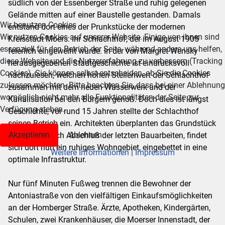
südlich von der Essenberger Straße und ruhig gelegenen
Gelände mitten auf einer Baustelle gestanden. Damals
Wir benutzen Cookies
entstand dort eines der Prunkstücke der modernen
Wir nutzen Cookies auf unserer Website. Einige von ihnen sind
Kreisstadt Moers: Ihr Schlachthof, der im August 1905
essenziell für den Betrieb der Seite, während andere uns helfen,
feierlich eingeweiht wurde. In der von Margret Wensky
diese Website und die Nutzererfahrung zu verbessern (Tracking
herausgegebenen Stadtgeschichte ist eindrucksvoll
Cookies). Sie können selbst entscheiden, ob Sie die Cookies
nachzulesen, welchen hohen Stellenwert der Schlachthof
zulassen möchten. Bitte beachten Sie, dass bei einer Ablehnung
zusammen mit dem neuen Wasserwerk und der
womöglich nicht mehr alle Funktionalitäten der Seite zur
Kanalisation bei den Bürgern genoß. Doch dies ist längst
Verfügung stehen.
Geschichte, vor rund 15 Jahren stellte der Schlachthof
seinen Betrieb ein. Architekten überplanten das Grundstück
Akzeptieren
Ablehnen
und heute, nach Abschluß der letzten Bauarbeiten, findet
sich dort nun ein ruhiges Wohngebiet, eingebettet in eine
Weitere Informationen
|
Impressum
optimale Infrastruktur.
Nur fünf Minuten Fußweg trennen die Bewohner der
Antoniastraße von den vielfältigen Einkaufsmöglichkeiten
an der Homberger Straße. Ärzte, Apotheken, Kindergärten,
Schulen, zwei Krankenhäuser, die Moerser Innenstadt, der