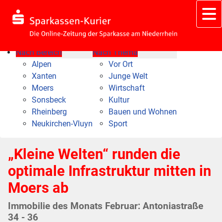
Nach Bereich
Nach Thema
Alpen
Vor Ort
Xanten
Junge Welt
Moers
Wirtschaft
Sonsbeck
Kultur
Rheinberg
Bauen und Wohnen
Neukirchen-Vluyn
Sport
„Kleine Welten“ runden die
optimale Infrastruktur mitten in
Moers ab
Immobilie des Monats Februar: Antoniastraße
34 - 36