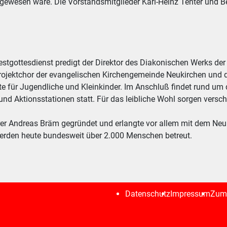
ch gewesen wäre. Die Vorstandsmitglieder Karl-Heinz Tenter un
stgottesdienst predigt der Direktor des Diakonischen Werks der
-Projektchor der evangelischen Kirchengemeinde Neukirchen un
ste für Jugendliche und Kleinkinder. Im Anschluß findet rund 
und Aktionsstationen statt. Für das leibliche Wohl sorgen versc
er Andreas Bräm gegründet und erlangte vor allem mit dem Neuk
 werden heute bundesweit über 2.000 Menschen betreut.
Datenschutz
Impressum
Zum 