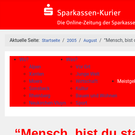
Aktuelle Seite:
“Mensch, bist 
Startseite
2005
August
Wo?
Was?
Alpen
Vor Ort
Xanten
Junge Welt
Moers
Wirtschaft
Meistgel
Sonsbeck
Kultur
Rheinberg
Bauen und Wohnen
Neukirchen-Vluyn
Sport
“Mensch, bist du st