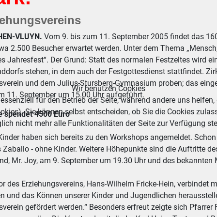
iehungsvereins
HEN-VLUYN.
Vom 9. bis zum 11. September 2005 findet das 160.
wa 2.500 Besucher erwartet werden. Unter dem Thema „Mensch, bis
s Jahresfest“. Der Grund: Statt des normalen Festzeltes wird e
ddorfs stehen, in dem auch der Festgottesdienst stattfindet. Z
sverein und dem Julius-Stursberg-Gymnasium proben; das eing
Wir benutzen Cookies
m 11. September um 15.00 Uhr aufgeführt.
essenziell für den Betrieb der Seite, während andere uns helfen,
okies). Sie können selbst entscheiden, ob Sie die Cookies zulas
 spendet 4500 Euro
ich nicht mehr alle Funktionalitäten der Seite zur Verfügung st
Kinder haben sich bereits zu den Workshops angemeldet. Schon 
 Zaballo - ohne Kinder. Weitere Höhepunkte sind die Auftritte d
nd, Mr. Joy, am 9. September um 19.30 Uhr und des bekannten 
or des Erziehungsvereins, Hans-Wilhelm Fricke-Hein, verbindet m
en und das Können unserer Kinder und Jugendlichen herausstell
verein gefördert werden.“ Besonders erfreut zeigte sich Pfarrer