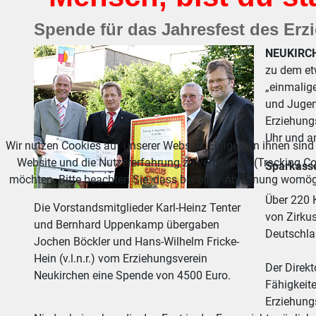
Spende für das Jahresfest des Erz
NEUKIRC
zu dem et
„einmalige
und Jugen
Erziehung
Uhr und a
Wir nutzen Cookies auf unserer Website. Einige von ihnen sind 
Website und die Nutzererfahrung zu verbessern (Tracking Co
Sparkasse
möchten. Bitte beachten Sie, dass bei einer Ablehnung womögl
Über 220 
Die Vorstandsmitglieder Karl-Heinz Tenter
von Zirkus
und Bernhard Uppenkamp übergaben
Deutschla
Jochen Böckler und Hans-Wilhelm Fricke-
Hein (v.l.n.r.) vom Erziehungsverein
Der Direkt
Neukirchen eine Spende von 4500 Euro.
Fähigkeit
Erziehungs