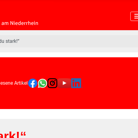
du stark!“
esene Artikel
ark!“