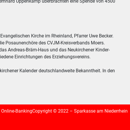
d Bernhard Uppenkamp überbrachten eine Spende von 4500
 Evangelischen Kirche im Rheinland, Pfarrer Uwe Becker.
d die Posaunenchöre des CVJM-Kreisverbands Moers.
um das Andreas-Bräm-Haus und das Neukirchener Kinder-
hiedene Einrichtungen des Erziehungsvereins.
irchener Kalender deutschlandweite Bekanntheit. In den
Online-Banking
Copyright © 2022 – Sparkasse am Niederrhein