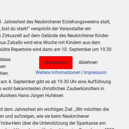
 Jahresfest des Neukirchener Erziehungsvereins statt,
t du stark!“ verspricht der Veranstalter ein
in Zirkuszelt auf dem Gelände des Neukirchener Kinder-
irkus Zaballo wird eine Woche mit Kindern aus dem
eübte Repertoire wird dann am 10. September um 19.30
 diese
Akzeptieren
Ablehnen
sen
Weitere Informationen
|
Impressum
ehen.
am 4. September gibt es ab 19.30 Uhr eine Aufführung
es wohl bekanntesten christlichen Zauberkünstlers in
Musikers Hans-Jürgen Hufeisen.
it dem Jahresfest ein wichtiges Ziel: „Wir möchten die
en und aufzeigen, wie sie beim Neukirchener
 Fricke-Hein über die Unterstützung der Sparkasse am