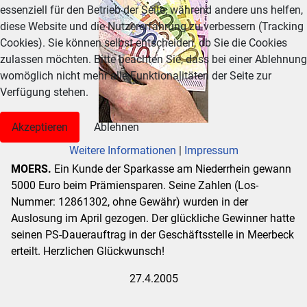
essenziell für den Betrieb der Seite, während andere uns helfen,
diese Website und die Nutzererfahrung zu verbessern (Tracking
Cookies). Sie können selbst entscheiden, ob Sie die Cookies
zulassen möchten. Bitte beachten Sie, dass bei einer Ablehnung
womöglich nicht mehr alle Funktionalitäten der Seite zur
Verfügung stehen.
Akzeptieren
Ablehnen
Weitere Informationen
|
Impressum
MOERS.
Ein Kunde der Sparkasse am Niederrhein gewann
5000 Euro beim Prämiensparen. Seine Zahlen (Los-
Nummer: 12861302, ohne Gewähr) wurden in der
Auslosung im April gezogen. Der glückliche Gewinner hatte
seinen PS-Dauerauftrag in der Geschäftsstelle in Meerbeck
erteilt. Herzlichen Glückwunsch!
27.4.2005