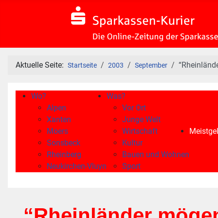
Aktuelle Seite:
“Rheinlände
Startseite
2003
September
Wo?
Was?
Alpen
Vor Ort
Xanten
Junge Welt
Moers
Wirtschaft
Meistgel
Sonsbeck
Kultur
Rheinberg
Bauen und Wohnen
Neukirchen-Vluyn
Sport
“Rheinländer mögen