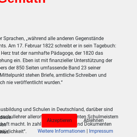
 Sprachen, „während alle anderen Gegenstände
hts. Am 17. Februar 1822 schreibt er in sein Tagebuch:
l Herz trat der namhafte Pädagoge, der 1820 das
hung ein. Eben ist mit finanzieller Unterstützung der
ers der 850 Seiten umfassende Band 23 seiner
Mittelpunkt stehen Briefe, amtliche Schreiben und
h nie veröffentlicht wurden.“
usbildung und Schulen in Deutschland, darüber sind
ksschullehrer allerorten von sogenannten Schulmeistern
 diese
Akzeptieren
Ablehnen
schaft macht. In zahlreichen Briefen und Dokumenten
sen
Weitere Informationen
|
Impressum
türlichkeit“.
ehen.