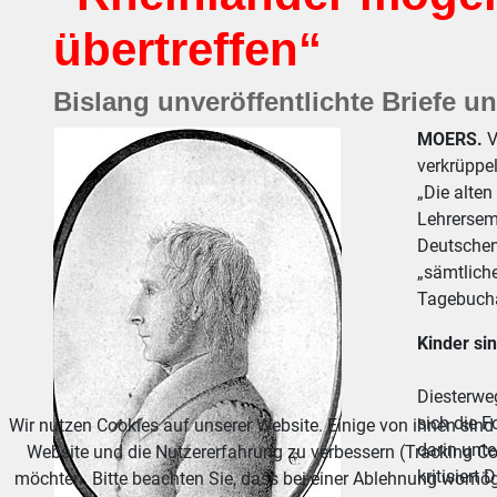
übertreffen“
Bislang unveröffentlichte Briefe u
MOERS.
V
verkrüppel
„Die alte
Lehrersemi
Deutschen
„sämtlich
Tagebucha
Kinder si
Diesterwe
sich die 
Wir nutzen Cookies auf unserer Website. Einige von ihnen sind 
darin unte
Website und die Nutzererfahrung zu verbessern (Tracking Co
kritisiert
möchten. Bitte beachten Sie, dass bei einer Ablehnung womögl