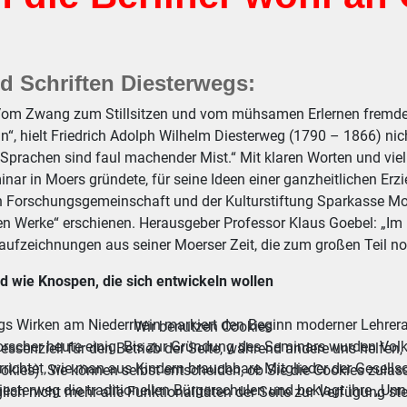
nd Schriften Diesterwegs:
om Zwang zum Stillsitzen und vom mühsamen Erlernen fremder
n“, hielt Friedrich Adolph Wilhelm Diesterweg (1790 – 1866) nic
n Sprachen sind faul machender Mist.“ Mit klaren Worten und vie
nar in Moers gründete, für seine Ideen einer ganzheitlichen Erzie
 Forschungsgemeinschaft und der Kulturstiftung Sparkasse Mo
en Werke“ erschienen. Herausgeber Professor Klaus Goebel: „Im 
ufzeichnungen aus seiner Moerser Zeit, die zum großen Teil noc
nd wie Knospen, die sich entwickeln wollen
gs Wirken am Niederrhein markiert den Beginn moderner Lehrera
Wir benutzen Cookies
Forscher heute einig. Bis zur Gründung des Seminars wurden Vol
essenziell für den Betrieb der Seite, während andere uns helfen,
rrichtet, wie man aus Kindern brauchbare Mitglieder der Gesell
okies). Sie können selbst entscheiden, ob Sie die Cookies zulas
 Diesterweg die traditionellen Bürgerschulen und beklagt ihre „Unna
ich nicht mehr alle Funktionalitäten der Seite zur Verfügung st