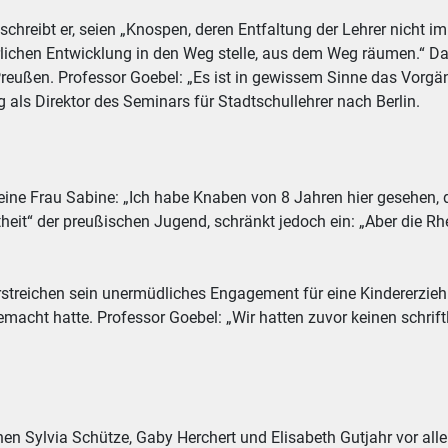
 schreibt er, seien „Knospen, deren Entfaltung der Lehrer nicht i
ürlichen Entwicklung in den Weg stelle, aus dem Weg räumen.“ 
reußen. Professor Goebel: „Es ist in gewissem Sinne das Vorgäng
 als Direktor des Seminars für Stadtschullehrer nach Berlin.
ine Frau Sabine: „Ich habe Knaben von 8 Jahren hier gesehen, di
etheit“ der preußischen Jugend, schränkt jedoch ein: „Aber die 
erstreichen sein unermüdliches Engagement für eine Kindererzi
emacht hatte. Professor Goebel: „Wir hatten zuvor keinen schrif
en Sylvia Schütze, Gaby Herchert und Elisabeth Gutjahr vor all