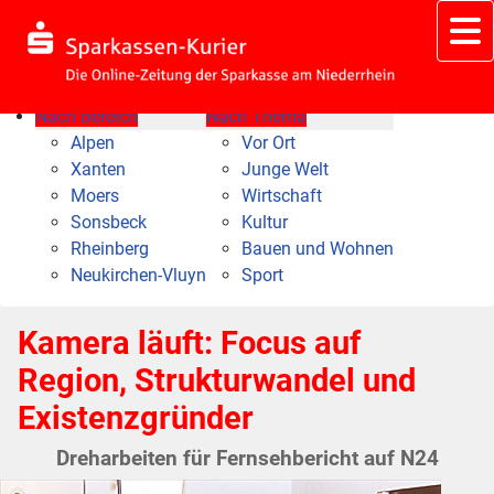
Nach Bereich
Nach Thema
Alpen
Vor Ort
Xanten
Junge Welt
Moers
Wirtschaft
Sonsbeck
Kultur
Rheinberg
Bauen und Wohnen
Neukirchen-Vluyn
Sport
Kamera läuft: Focus auf
Region, Strukturwandel und
Existenzgründer
Dreharbeiten für Fernsehbericht auf N24