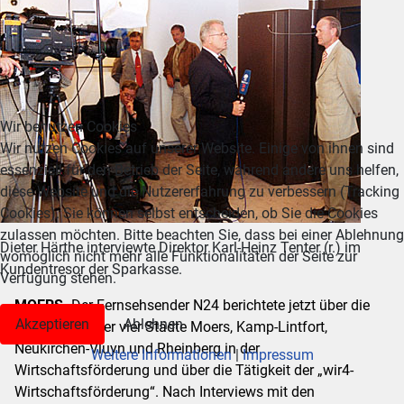
Wir benutzen Cookies
Wir nutzen Cookies auf unserer Website. Einige von ihnen sind
essenziell für den Betrieb der Seite, während andere uns helfen,
diese Website und die Nutzererfahrung zu verbessern (Tracking
Cookies). Sie können selbst entscheiden, ob Sie die Cookies
zulassen möchten. Bitte beachten Sie, dass bei einer Ablehnung
Dieter Härthe interviewte Direktor Karl-Heinz Tenter (r.) im
womöglich nicht mehr alle Funktionalitäten der Seite zur
Kundentresor der Sparkasse.
Verfügung stehen.
MOERS.
Der Fernsehsender N24 berichtete jetzt über die
Akzeptieren
Ablehnen
Kooperation der vier Städte Moers, Kamp-Lintfort,
Neukirchen-Vluyn und Rheinberg in der
Weitere Informationen
|
Impressum
Wirtschaftsförderung und über die Tätigkeit der „wir4-
Wirtschaftsförderung“. Nach Interviews mit den