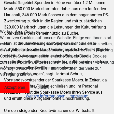
Geschäftsgebiet Spenden in Höhe von über 1,2 Millionen
Mark. 550.000 Mark stammten dabei aus dem laufenden
Haushalt, 346.000 Mark flossen aus dem sogenannten PS-
Zweckertrag zurück in die Region und mit zusätzlichen
320.000 Mark schlugen die Leistungen der Kulturstiftung
Wir benutzen Cookies
Sparkasse Moers gemeinnützig zu Buche.
Wir nutzen Cookies auf unserer Website. Einige von ihnen sind
Nun ist die Zuwendung von Spenden nicht die erste
essenziell für den Betrieb der Seite, während andere uns helfen,
Aufgabe der Sparkasse. "Unsere gesetzliche Pflicht liegt in
diese Website und die Nutzererfahrung zu verbessern (Tracking
der Finanzierung der heimischen Wirtschaft zu
Cookies). Sie können selbst entscheiden, ob Sie die Cookies
vernünftigen Konditionen sowie in der flächendeckenden
zulassen möchten. Bitte beachten Sie, dass bei einer Ablehnung
Versorgung aller Bevölkerungskreise mit
womöglich nicht mehr alle Funktionalitäten der Seite zur
Bankdienstleistungen", sagt Hartmut Schulz,
Verfügung stehen.
Vorstandsvorsitzender der Sparkasse Moers. In Zeiten, da
Privatbanken ihre Filialen schließen und ihr Personal
Akzeptieren
Ablehnen
reduzieren, baut die Sparkasse Moers ihren Service aus
Weitere Informationen
|
Impressum
und erfüllt diese Aufgaben ohne Einschränkung.
Um den steigenden Kreditwünschen der Wirtschaft