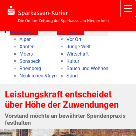
Nach Bereich
Nach Thema
Alpen
Vor Ort
Xanten
Junge Welt
Moers
Wirtschaft
Sonsbeck
Kultur
Rheinberg
Bauen und Wohnen
Neukirchen-Vluyn
Sport
Leistungskraft entscheidet
über Höhe der Zuwendungen
Vorstand möchte an bewährter Spendenpraxis
festhalten