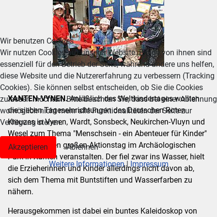
Wir benutzen Cookies
Wir nutzen Cookies auf unserer Website. Einige von ihnen sind
essenziell für den Betrieb der Seite, während andere uns helfen,
diese Website und die Nutzererfahrung zu verbessern (Tracking
Cookies). Sie können selbst entscheiden, ob Sie die Cookies
XANTEN-VYNEN.
Anläßlich des Weltkindertages wollten
zulassen möchten. Bitte beachten Sie, dass bei einer Ablehnung
die sieben Tageseinrichtungen des Deutschen Roten
womöglich nicht mehr alle Funktionalitäten der Seite zur
Kreuzes in Vynen, Wardt, Sonsbeck, Neukirchen-Vluyn und
Verfügung stehen.
Wesel zum Thema "Menschsein - ein Abenteuer für Kinder"
eigentlich einen großen Aktionstag im Archäologischen
Akzeptieren
Ablehnen
Park in Xanten veranstalten. Der fiel zwar ins Wasser, hielt
Weitere Informationen
|
Impressum
die Erzieherinnen und Kinder allerdings nicht davon ab,
sich dem Thema mit Buntstiften und Wasserfarben zu
nähern.
Herausgekommen ist dabei ein buntes Kaleidoskop von