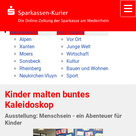
Nach Bereich
Nach Thema
Alpen
Vor Ort
Xanten
Junge Welt
Moers
Wirtschaft
Sonsbeck
Kultur
Rheinberg
Bauen und Wohnen
Neukirchen-Vluyn
Sport
Kinder malten buntes
Kaleidoskop
Ausstellung: Menschsein - ein Abenteuer für
Kinder