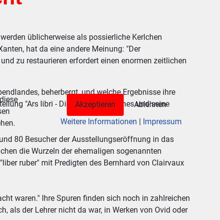
werden üblicherweise als possierliche Kerlchen
n Xanten, hat da eine andere Meinung: "Der
 und zu restaurieren erfordert einen enormen zeitlichen
bendlandes, beherbergt, und welche Ergebnisse ihre
 diese
ellung "Ars libri - Die Kunst des Buches und seine
Akzeptieren
Ablehnen
sen
Weitere Informationen
|
Impressum
ehen.
e rund 80 Besucher der Ausstellungseröffnung in das
reichen die Wurzeln der ehemaligen sogenannten
liber ruber" mit Predigten des Bernhard von Clairvaux
ht waren." Ihre Spuren finden sich noch in zahlreichen
h, als der Lehrer nicht da war, in Werken von Ovid oder