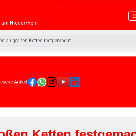
en an großen Ketten festgemacht
esene Artikel
oßen Ketten festgema