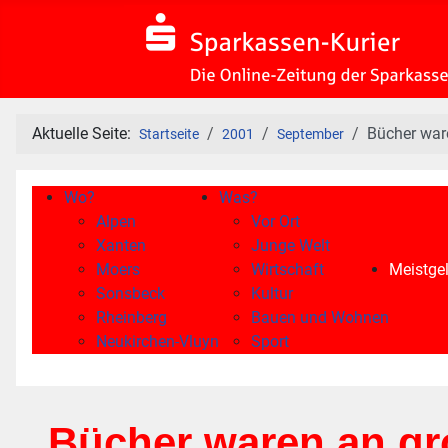
Aktuelle Seite:
Bücher war
Startseite
2001
September
Wo?
Was?
Alpen
Vor Ort
Xanten
Junge Welt
Moers
Wirtschaft
Meistgel
Sonsbeck
Kultur
Rheinberg
Bauen und Wohnen
Neukirchen-Vluyn
Sport
Bücher waren an gr