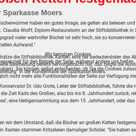
er Sparkasse Moers
ücherwürmer haben ein gutes Image, sie gelten als belesen und 
t. Claudia Wolff, Diplom-Restauratorin an der Stiftsbibliothek i
sgrad vieler wertvoller Bücher ist sehr hoch, sie zu konservieren
ziellen Aufwand."
Wir benutzen Cookies
ätze die Stiftsbibliothek Xanten, eine der bedeutendsten des A
essenziell für den Betrieb der Seite, während andere uns helfen,
elle Bearbeitung bereits hervorgebracht hat, das zeigte die Ausst
okies). Sie können selbst entscheiden, ob Sie die Cookies zulas
stellung" in der Kundenhalle der Sparkasse Moers.
ich nicht mehr alle Funktionalitäten der Seite zur Verfügung st
onservator Dr. Udo Grote, Leiter der Stiftsbibliothek, führte di
die Zeit Karls des Großen, also bis ins 8. Jahrhundert zurück, 
rea", eine Heiligensammlung aus dem 15. Jahrhundert, oder das "
en wir dem Umstand, daß die Bücher an großen Ketten festgemac
e in Xanten stammen Kritzeleien damaliger Schüler. "Sie haben sic