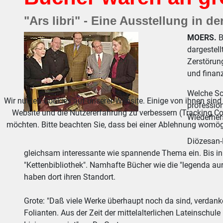
"Ars libri" - Eine Ausstellung in d
MOERS.
B
dargestell
Zerstörung
und finan
Welche Sch
Wir nutzen Cookies auf unserer Website. Einige von ihnen sind 
profession
Website und die Nutzererfahrung zu verbessern (Tracking Co
Wiederher
möchten. Bitte beachten Sie, dass bei einer Ablehnung womögl
Diözesan-K
gleichsam interessante wie spannende Thema ein. Bis in 
"Kettenbibliothek". Namhafte Bücher wie die "legenda au
haben dort ihren Standort.
Grote: "Daß viele Werke überhaupt noch da sind, verdank
Folianten. Aus der Zeit der mittelalterlichen Lateinschul