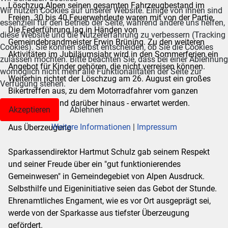
Löschzug Alpen seinen gesamten Fahrzeugbestand im
Wir nutzen Cookies auf unserer Website. Einige von ihnen sind
Freien. 30 bis 40 Feuerwehrleute waren mit von der Partie.
essenziell für den Betrieb der Seite, während andere uns helfen,
Die Federführung lag in Händen von
diese Website und die Nutzererfahrung zu verbessern (Tracking
Gemeindebrandmeister Erwin Brüning. Zu den weiteren
Cookies). Sie können selbst entscheiden, ob Sie die Cookies
Aktivitäten im Jubiläumsjahr wird in den Sommerferien ein
zulassen möchten. Bitte beachten Sie, dass bei einer Ablehnung
Angebot für Kinder gehören, die nicht verreisen können.
womöglich nicht mehr alle Funktionalitäten der Seite zur
Weiterhin richtet der Löschzug am 26. August ein großes
Verfügung stehen.
Bikertreffen aus, zu dem Motorradfahrer vom ganzen
Niederrhein - und darüber hinaus - erwartet werden.
Akzeptieren
Ablehnen
Weitere Informationen
|
Impressum
Aus Überzeugung
Sparkassendirektor Hartmut Schulz gab seinem Respekt
und seiner Freude über ein "gut funktionierendes
Gemeinwesen" in Gemeindegebiet von Alpen Ausdruck.
Selbsthilfe und Eigeninitiative seien das Gebot der Stunde.
Ehrenamtliches Engament, wie es vor Ort ausgeprägt sei,
werde von der Sparkasse aus tiefster Überzeugung
gefördert.