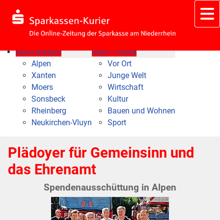
Nach Bereich
Nach Thema
Alpen
Vor Ort
Xanten
Junge Welt
Moers
Wirtschaft
Sonsbeck
Kultur
Rheinberg
Bauen und Wohnen
Neukirchen-Vluyn
Sport
Plädoyer für Gemeinsinn und
das Ehrenamt
Spendenausschüttung in Alpen