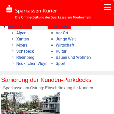
Nach Bereich
Nach Thema
Alpen
Vor Ort
Xanten
Junge Welt
Moers
Wirtschaft
Sonsbeck
Kultur
Rheinberg
Bauen und Wohnen
Neukirchen-Vluyn
Sport
Sanierung der Kunden-Parkdecks
Sparkasse am Ostring: Einschränkung für Kunden