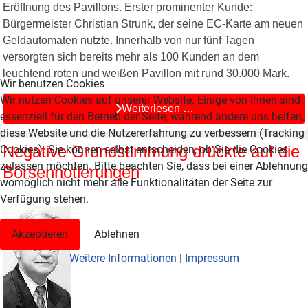
Eröffnung des Pavillons. Erster prominenter Kunde:
Bürgermeister Christian Strunk, der seine EC-Karte am neuen
Geldautomaten nutzte. Innerhalb von nur fünf Tagen
versorgten sich bereits mehr als 100 Kunden an dem
leuchtend roten und weißen Pavillon mit rund 30.000 Mark.
Wir benutzen Cookies
Wir nutzen Cookies auf unserer Website. Einige von ihnen sind
Weiterlesen …
essenziell für den Betrieb der Seite, während andere uns helfen,
diese Website und die Nutzererfahrung zu verbessern (Tracking
Negative Grundstimmung drückte auf die
Cookies). Sie können selbst entscheiden, ob Sie die Cookies
zulassen möchten. Bitte beachten Sie, dass bei einer Ablehnung
Börsennotierungen
womöglich nicht mehr alle Funktionalitäten der Seite zur
Verfügung stehen.
Akzeptieren
Ablehnen
Weitere Informationen
|
Impressum