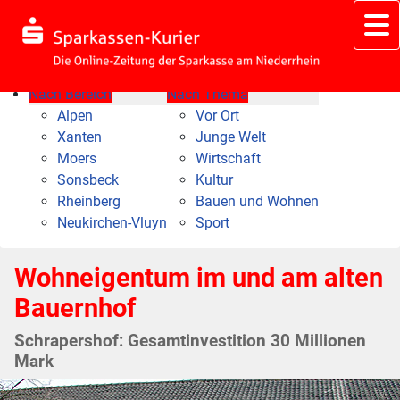
Nach Bereich
Nach Thema
Alpen
Vor Ort
Xanten
Junge Welt
Moers
Wirtschaft
Sonsbeck
Kultur
Rheinberg
Bauen und Wohnen
Neukirchen-Vluyn
Sport
Wohneigentum im und am alten
Bauernhof
Schrapershof: Gesamtinvestition 30 Millionen
Mark