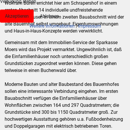
Verfügung stehen.
Wolfram Büren errichtet hier am Schrapershof in einem
ersten Abschnitt 14 individuelle undfreistehende
Akzeptieren
Ablehnen
Einfamilienhäuser. In einem zweiten Bauabschnitt wird der
alte Bauernhof selbst umgebaut: Eigentumswohnungen
Weitere Informationen
|
Impressum
und Haus-in-Haus-Konzepte werden verwirklicht.
Gemeinsam mit dem Immobilien-Service der Sparkasse
Moers wird das Projekt vermarktet. Ungewöhnlich ist, daß
die Einfamilienhäuser noch unterschiedlich großen
Grundstücken zugeordnet werden können. Diese gehen
teilweise in einen Buchenwald über.
Moderne Bauten und alter Baubestand des Bauernhofes
sollen eine interessante Verbindung eingehen. Im ersten
Bauabschnitt verfügen die Einfamilienhäuser über
Wohnflächen zwischen 164 und 297 Quadratmetern; die
Grundstücke sind 300 bis 1150 Quadratmeter groß. Zur
hochwertigen Ausstattung gehören u.a. Fußbodenheizung
und Doppelgaragen mit elektrisch betriebenen Toren.