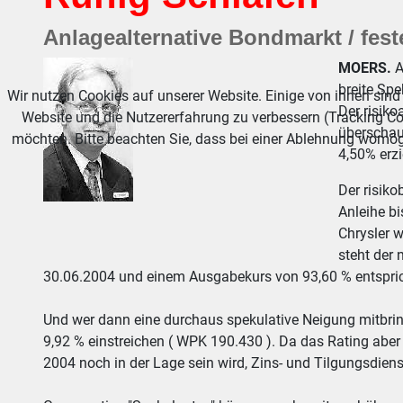
Anlagealternative Bondmarkt / fest
MOERS.
A
breite Spe
Wir nutzen Cookies auf unserer Website. Einige von ihnen sind 
Der risiko
Website und die Nutzererfahrung zu verbessern (Tracking Co
überschau
möchten. Bitte beachten Sie, dass bei einer Ablehnung womögl
4,50% erzi
Der risiko
Anleihe b
Chrysler w
steht der 
30.06.2004 und einem Ausgabekurs von 93,60 % entsprich
Und wer dann eine durchaus spekulative Neigung mitbring
9,92 % einstreichen ( WPK 190.430 ). Da das Rating aber
2004 noch in der Lage sein wird, Zins- und Tilgungsdienst