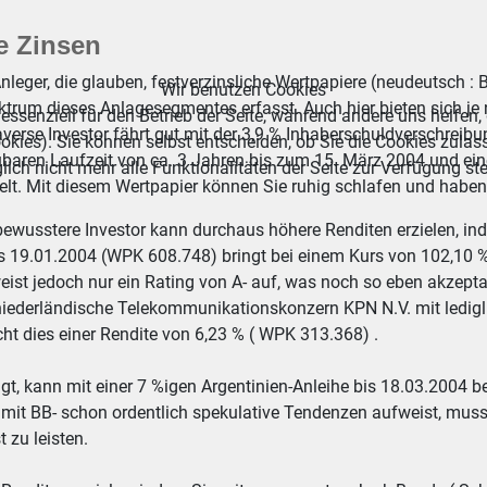
e Zinsen
nleger, die glauben, festverzinsliche Wertpapiere (neudeutsch : 
Wir benutzen Cookies
ktrum dieses Anlagesegmentes erfasst. Auch hier bieten sich je
essenziell für den Betrieb der Seite, während andere uns helfen,
averse Investor fährt gut mit der 3,9 % Inhaberschuldverschreib
okies). Sie können selbst entscheiden, ob Sie die Cookies zulas
baren Laufzeit von ca. 3 Jahren bis zum 15. März 2004 und ein
ich nicht mehr alle Funktionalitäten der Seite zur Verfügung st
elt. Mit diesem Wertpapier können Sie ruhig schlafen und haben n
bewusstere Investor kann durchaus höhere Renditen erzielen, ind
is 19.01.2004 (WPK 608.748) bringt bei einem Kurs von 102,10 
eist jedoch nur ein Rating von A- auf, was noch so eben akzepta
niederländische Telekommunikationskonzern KPN N.V. mit lediglic
t dies einer Rendite von 6,23 % ( WPK 313.368) .
t, kann mit einer 7 %igen Argentinien-Anleihe bis 18.03.2004 b
 mit BB- schon ordentlich spekulative Tendenzen aufweist, muss 
 zu leisten.