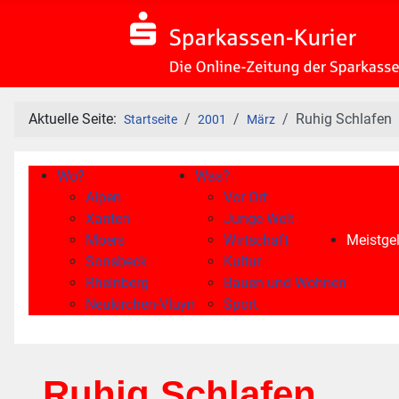
Aktuelle Seite:
Ruhig Schlafen
Startseite
2001
März
Wo?
Was?
Alpen
Vor Ort
Xanten
Junge Welt
Moers
Wirtschaft
Meistgel
Sonsbeck
Kultur
Rheinberg
Bauen und Wohnen
Neukirchen-Vluyn
Sport
Ruhig Schlafen