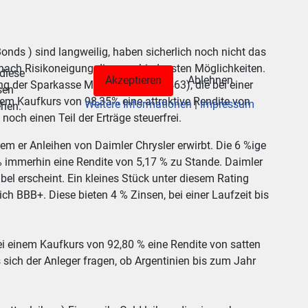
Bonds ) sind langweilig, haben sicherlich noch nicht das
 nach Risikoneigung die verschiedensten Möglichkeiten.
 diese
Akzeptieren
Ablehnen
ung der Sparkasse Moers (WPK 628.463), die bei einer
sen
em Kaufkurs von 98,35% eine attraktive Rendite von
Weitere Informationen
|
Impressum
ehen.
och einen Teil der Erträge steuerfrei.
em er Anleihen von Daimler Chrysler erwirbt. Die 6 %ige
% immerhin eine Rendite von 5,17 % zu Stande. Daimler
bel erscheint. Ein kleines Stück unter diesem Rating
h BBB+. Diese bieten 4 % Zinsen, bei einer Laufzeit bis
ei einem Kaufkurs von 92,80 % eine Rendite von satten
sich der Anleger fragen, ob Argentinien bis zum Jahr