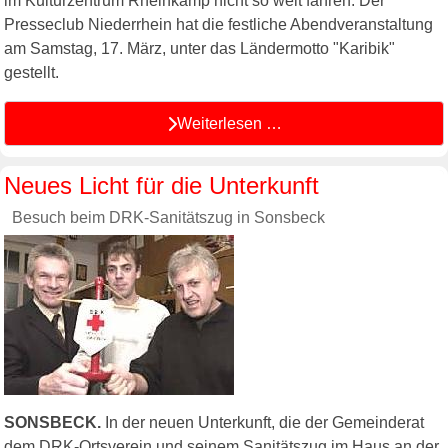
im Kulturzentrum Rheinkamp nicht so weit fahren. Der
Presseclub Niederrhein hat die festliche Abendveranstaltung
am Samstag, 17. März, unter das Ländermotto "Karibik"
gestellt.
Weiterlesen …
Neues Licht für die Unterkunft
Besuch beim DRK-Sanitätszug in Sonsbeck
SONSBECK.
In der neuen Unterkunft, die der Gemeinderat
dem DRK-Ortsverein und seinem Sanitätszug im Haus an der