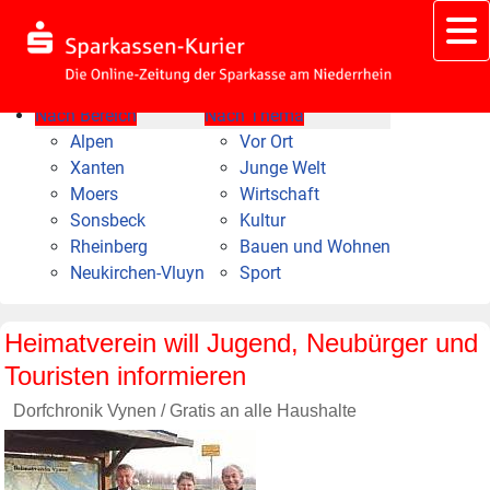
Nach Bereich
Nach Thema
Alpen
Vor Ort
Xanten
Junge Welt
Moers
Wirtschaft
Sonsbeck
Kultur
Rheinberg
Bauen und Wohnen
Neukirchen-Vluyn
Sport
Heimatverein will Jugend, Neubürger und
Touristen informieren
Dorfchronik Vynen / Gratis an alle Haushalte