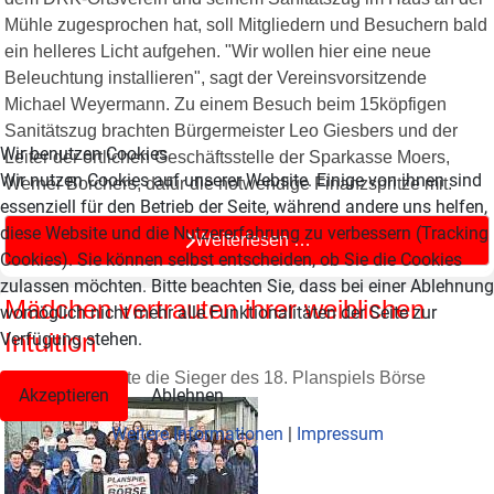
Mühle zugesprochen hat, soll Mitgliedern und Besuchern bald
ein helleres Licht aufgehen. "Wir wollen hier eine neue
Beleuchtung installieren", sagt der Vereinsvorsitzende
Michael Weyermann. Zu einem Besuch beim 15köpfigen
Sanitätszug brachten Bürgermeister Leo Giesbers und der
Wir benutzen Cookies
Leiter der örtlichen Geschäftsstelle der Sparkasse Moers,
Wir nutzen Cookies auf unserer Website. Einige von ihnen sind
Werner Borchers, dafür die notwendige Finanzspritze mit.
essenziell für den Betrieb der Seite, während andere uns helfen,
diese Website und die Nutzererfahrung zu verbessern (Tracking
Weiterlesen …
Cookies). Sie können selbst entscheiden, ob Sie die Cookies
zulassen möchten. Bitte beachten Sie, dass bei einer Ablehnung
Mädchen vertrauten ihrer weiblichen
womöglich nicht mehr alle Funktionalitäten der Seite zur
Intuition
Verfügung stehen.
Sparkasse ehrte die Sieger des 18. Planspiels Börse
Akzeptieren
Ablehnen
Weitere Informationen
|
Impressum