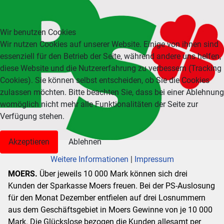
Wir benutzen Cookies
Wir nutzen Cookies auf unserer Website. Einige von ihnen sind
essenziell für den Betrieb der Seite, während andere uns helfen,
diese Website und die Nutzererfahrung zu verbessern (Tracking
Cookies). Sie können selbst entscheiden, ob Sie die Cookies
zulassen möchten. Bitte beachten Sie, dass bei einer Ablehnung
womöglich nicht mehr alle Funktionalitäten der Seite zur
Verfügung stehen.
Akzeptieren
Ablehnen
Weitere Informationen
|
Impressum
MOERS.
Über jeweils 10 000 Mark können sich drei
Kunden der Sparkasse Moers freuen. Bei der PS-Auslosung
für den Monat Dezember entfielen auf drei Losnummern
aus dem Geschäftsgebiet in Moers Gewinne von je 10 000
Mark. Die Glückslose bezogen die Kunden allesamt per