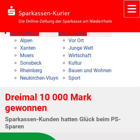
Nach Bereich
Nach Thema
Alpen
Vor Ort
Xanten
Junge Welt
Moers
Wirtschaft
Sonsbeck
Kultur
Rheinberg
Bauen und Wohnen
Neukirchen-Vluyn
Sport
Dreimal 10 000 Mark
gewonnen
Sparkassen-Kunden hatten Glück beim PS-
Sparen