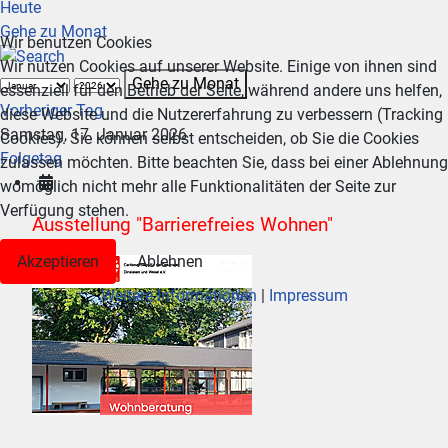
Heute
Gehe zu Monat
Wir benutzen Cookies
Wir nutzen Cookies auf unserer Website. Einige von ihnen sind
Gehe zu Monat
essenziell für den Betrieb der Seite, während andere uns helfen,
Vorheriger Tag
diese Website und die Nutzererfahrung zu verbessern (Tracking
Samstag, 17. Januar 2026
Cookies). Sie können selbst entscheiden, ob Sie die Cookies
Folgetag
zulassen möchten. Bitte beachten Sie, dass bei einer Ablehnung
womöglich nicht mehr alle Funktionalitäten der Seite zur
Verfügung stehen.
Ausstellung "Barrierefreies Wohnen"
Akzeptieren
Ablehnen
Weitere Informationen
|
Impressum