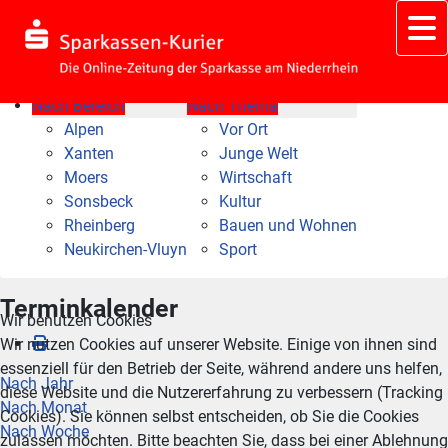
Nach Bereich
Nach Thema
Alpen
Vor Ort
Xanten
Junge Welt
Moers
Wirtschaft
Sonsbeck
Kultur
Rheinberg
Bauen und Wohnen
Neukirchen-Vluyn
Sport
Terminkalender
Wir benutzen Cookies
Wir nutzen Cookies auf unserer Website. Einige von ihnen sind
essenziell für den Betrieb der Seite, während andere uns helfen,
Nach Jahr
diese Website und die Nutzererfahrung zu verbessern (Tracking
Nach Monat
Cookies). Sie können selbst entscheiden, ob Sie die Cookies
Nach Woche
zulassen möchten. Bitte beachten Sie, dass bei einer Ablehnung