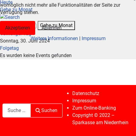
Heute
womöglich nicht mehr alle Funktionalitäten der Seite zur
Gehe zu Monat
Verfügung stehen.
Gehe zu Monat
Akzeptieren
Ablehnen
Vorheriger Tag
Weitere Informationen
|
Impressum
Sonntag, 30. Juni 2024
Folgetag
Es wurden keine Events gefunden
Datenschutz
Impressum
Suchen
Zum Online-Banking
Suchen
Copyright © 2022 –
Sparkasse am Niederrhein