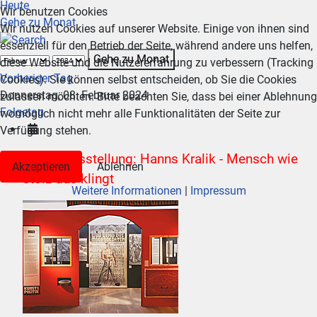
Heute
Wir benutzen Cookies
Gehe zu Monat
Wir nutzen Cookies auf unserer Website. Einige von ihnen sind
essenziell für den Betrieb der Seite, während andere uns helfen,
Gehe zu Monat
diese Website und die Nutzererfahrung zu verbessern (Tracking
Vorheriger Tag
Cookies). Sie können selbst entscheiden, ob Sie die Cookies
Donnerstag, 08. Februar 2024
zulassen möchten. Bitte beachten Sie, dass bei einer Ablehnung
Folgetag
womöglich nicht mehr alle Funktionalitäten der Seite zur
Verfügung stehen.
Sonderausstellung: Hanns Kralik - Mensch wie
Akzeptieren
Ablehnen
stolz das klingt
Weitere Informationen
|
Impressum