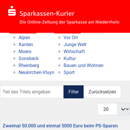
Nach Bereich
Nach Thema
Alpen
Vor Ort
Xanten
Junge Welt
Moers
Wirtschaft
Sonsbeck
Kultur
Rheinberg
Bauen und Wohnen
Neukirchen-Vluyn
Sport
Teil des Titels eingeben
Filter
Zurücksetzen
Anzeige #
Titel
Zweimal 50.000 und einmal 5000 Euro beim PS-Sparen