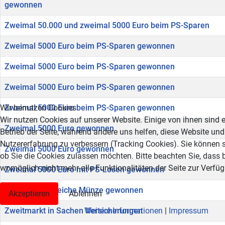
gewonnen
Zweimal 50.000 und zweimal 5000 Euro beim PS-Sparen
Zweimal 5000 Euro beim PS-Sparen gewonnen
Zweimal 5000 Euro beim PS-Sparen gewonnen
Zweimal 5000 Euro beim PS-Sparen gewonnen
Wir benutzen Cookies
Zweimal 5000 Euro beim PS-Sparen gewonnen
Wir nutzen Cookies auf unserer Website. Einige von ihnen sind e
Zweimal 5000 Euro gewonnen
Betrieb der Seite, während andere uns helfen, diese Website und
Nutzererfahrung zu verbessern (Tracking Cookies). Sie können s
Zweimal 5000 Euro gewonnen
ob Sie die Cookies zulassen möchten. Bitte beachten Sie, dass 
womöglich nicht mehr alle Funktionalitäten der Seite zur Verfü
Zweimal 5000 Euro mit PS-Losen gewonnen
Zweimal die gleiche Münze gewonnen
Akzeptieren
Ablehnen
Weitere Informationen
|
Impressum
Zweitmarkt in Sachen Versicherungen