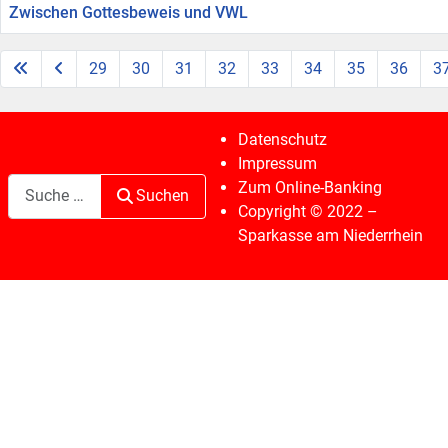
Zwischen Gottesbeweis und VWL
29
30
31
32
33
34
35
36
3
Seite 38 von 38
Datenschutz
Impressum
Suchen
Zum Online-Banking
Suchen
Copyright © 2022 –
Sparkasse am Niederrhein