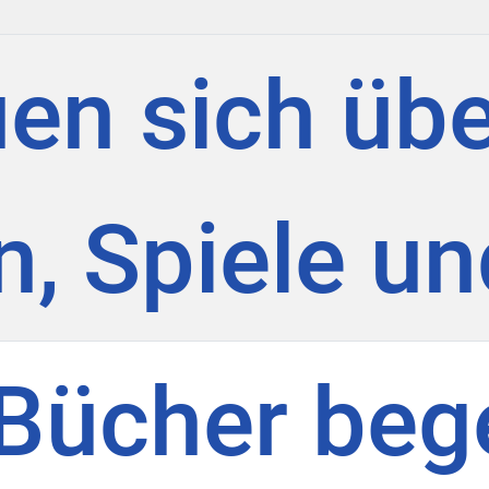
uen sich üb
, Spiele u
 Bücher beg