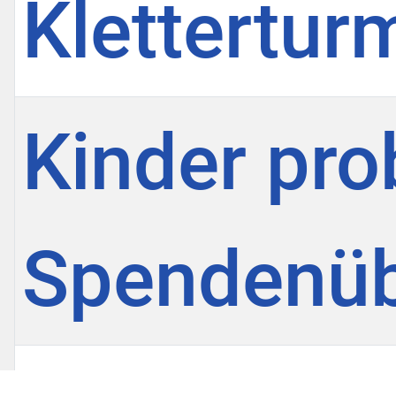
Klettertur
Kinder pro
Spendenü