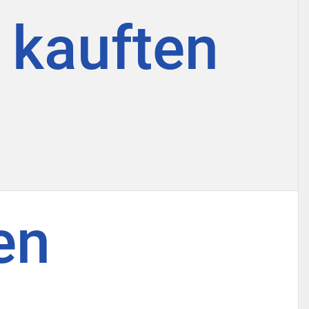
n kauften
en