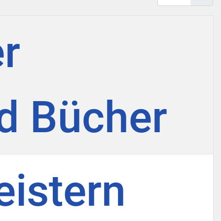
er
nd Bücher
eistern