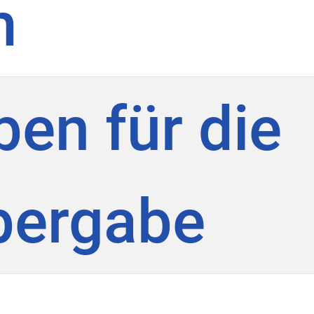
m
ben für die
bergabe