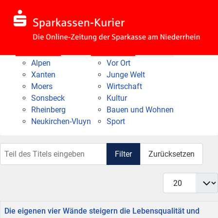
Nach Bereich
Nach Thema
Alpen
Vor Ort
Xanten
Junge Welt
Moers
Wirtschaft
Sonsbeck
Kultur
Rheinberg
Bauen und Wohnen
Neukirchen-Vluyn
Sport
Teil des Titels eingeben
Filter
Zurücksetzen
Anzeige #
Titel
Die eigenen vier Wände steigern die Lebensqualität und