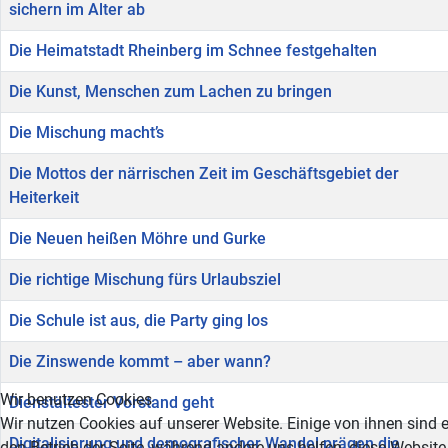
sichern im Alter ab
Die Heimatstadt Rheinberg im Schnee festgehalten
Die Kunst, Menschen zum Lachen zu bringen
Die Mischung macht’s
Die Mottos der närrischen Zeit im Geschäftsgebiet der
Heiterkeit
Die Neuen heißen Möhre und Gurke
Die richtige Mischung fürs Urlaubsziel
Die Schule ist aus, die Party ging los
Die Zinswende kommt – aber wann?
Wir benutzen Cookies
Dienstältester Vorstand geht
Wir nutzen Cookies auf unserer Website. Einige von ihnen sind e
Digitalisierung und demografischer Wandel prägen die
den Betrieb der Seite, während andere uns helfen, diese Website