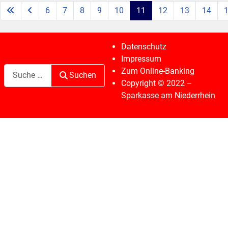
6
7
8
9
10
11
12
13
14
Seite 11 von 41
Datenschutz
Impressum
Suchen
Zum Online-Banking
Suchen
Copyright © 2022 –
Sparkasse am Niederrhein