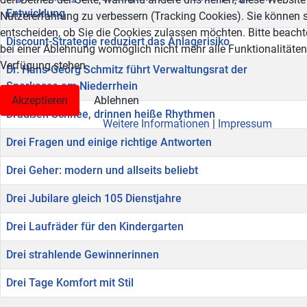
Entwicklung
Nutzererfahrung zu verbessern (Tracking Cookies). Sie können s
entscheiden, ob Sie die Cookies zulassen möchten. Bitte beacht
Discount-Strategie reduziert das Anlagerisiko
bei einer Ablehnung womöglich nicht mehr alle Funktionalitäten 
Verfügung stehen.
Dr. Hans-Georg Schmitz führt Verwaltungsrat der
Sparkasse am Niederrhein
Akzeptieren
Ablehnen
Draußen Schnee, drinnen heiße Rhythmen
Weitere Informationen
|
Impressum
Drei Fragen und einige richtige Antworten
Drei Geher: modern und allseits beliebt
Drei Jubilare gleich 105 Dienstjahre
Drei Laufräder für den Kindergarten
Drei strahlende Gewinnerinnen
Drei Tage Komfort mit Stil