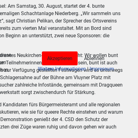
el: Am Samstag, 30. August, startet der 4. bunte
hemaligen Schachtanlage Niederberg. „Wir sammeln uns
, sagt Christian Pelikan, der Sprecher des Ortsvereins
eits zum vierten Mal veranstaltet. Mit an Bord sind
on Beginn an unterstützt, zwei neue Sponsoren: die
 diese
olerantes Neukirchen-Vluyn stark macht: Wir wollen bunt
Akzeptieren
Ablehnen
sen
ten Teilnehmerinnen und Teilnehmer sein, bunt ist auch
Weitere Informationen
|
Impressum
ehen.
ls zur Verfügung gestellten Festwagen wird es unterwegs
e Schlagersahne auf der Bühne am Vluyner Platz mit
sucher zahlreiche Infostände, gemeinsam mit Dragqueen
werkstatt sorgt zwischendurch für Stärkung.
d Kandidaten fürs Bürgermeisteramt und alle regionalen
kutieren, wie sie für queere Rechte einstehen und warum
ls Demonstration genießt der 4. CSD den Schutz der
letzten drei Züge waren ruhig und davon gehen wir auch