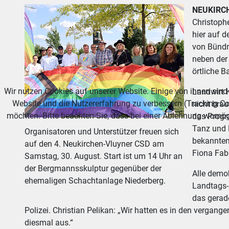
NEUKIRC
Christoph
hier auf d
von Bündni
neben der
örtliche 
Wir nutzen Cookies auf unserer Website. Einige von ihnen sind 
Landwirt K
Website und die Nutzererfahrung zu verbessern (Tracking Co
nicht brau
möchten. Bitte beachten Sie, dass bei einer Ablehnung womögl
das Progr
Tanz und 
Organisatoren und Unterstützer freuen sich
bekannten
auf den 4. Neukirchen-Vluyner CSD am
Fiona Fab
Samstag, 30. August. Start ist um 14 Uhr an
der Bergmannsskulptur gegenüber der
Alle demo
ehemaligen Schachtanlage Niederberg.
Landtags-
das gerade
Polizei. Christian Pelikan: „Wir hatten es in den vergan
diesmal aus.“