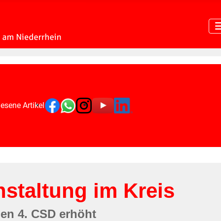
esene Artikel
staltung im Kreis
den 4. CSD erhöht