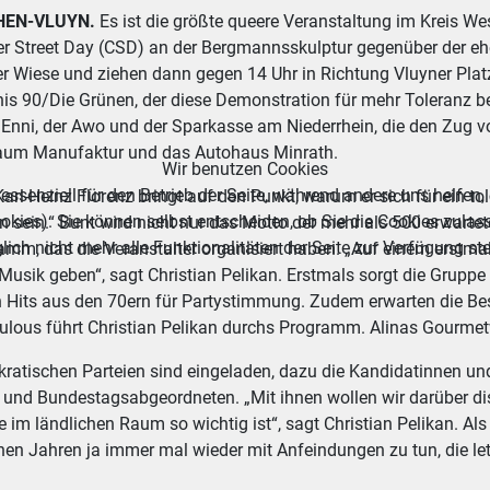
HEN-VLUYN.
Es ist die größte queere Veranstaltung im Kreis Wes
er Street Day (CSD) an der Bergmannsskulptur gegenüber der e
er Wiese und ziehen dann gegen 14 Uhr in Richtung Vluyner Platz“
s 90/Die Grünen, der diese Demonstration für mehr Toleranz ber
 Enni, der Awo und der Sparkasse am Niederrhein, die den Zug v
Baum Manufaktur und das Autohaus Minrath.
Wir benutzen Cookies
essenziell für den Betrieb der Seite, während andere uns helfen,
arl-Heinz Florenz bringt auf den Punkt, warum er sich für ein t
okies). Sie können selbst entscheiden, ob Sie die Cookies zulas
n sein.“ Bunt wird nicht nur das Motto der mehr als 500 erwarte
ich nicht mehr alle Funktionalitäten der Seite zur Verfügung st
amm, das die Veranstalter organisiert haben. „Auf einem erstma
Musik geben“, sagt Christian Pelikan. Erstmals sorgt die Grupp
 Hits aus den 70ern für Partystimmung. Zudem erwarten die Be
ulous führt Christian Pelikan durchs Programm. Alinas Gourmet
kratischen Parteien sind eingeladen, dazu die Kandidatinnen un
 und Bundestagsabgeordneten. „Mit ihnen wollen wir darüber dis
 im ländlichen Raum so wichtig ist“, sagt Christian Pelikan. A
genen Jahren ja immer mal wieder mit Anfeindungen zu tun, die 